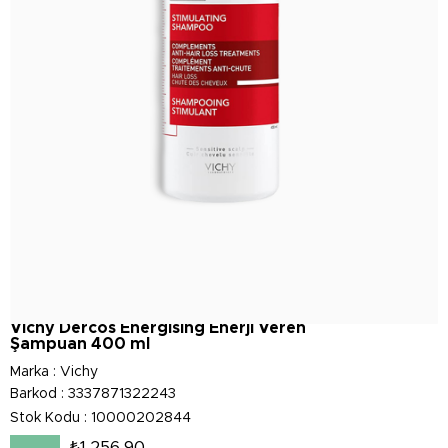
Vichy Dercos Energising Enerji Veren
Şampuan 400 ml
Marka
:
Vichy
Barkod
:
3337871322243
Stok Kodu
10000202844
₺1.256,90