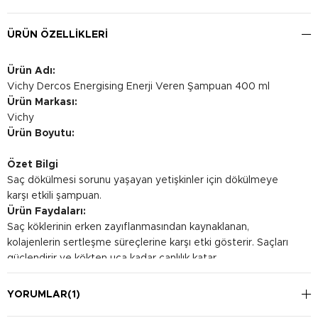
ÜRÜN ÖZELLIKLERI
Ürün Adı:
Vichy Dercos Energising Enerji Veren Şampuan 400 ml
Ürün Markası:
Vichy
Ürün Boyutu:
Özet Bilgi
Saç dökülmesi sorunu yaşayan yetişkinler için dökülmeye
karşı etkili şampuan.
Ürün Faydaları:
Saç köklerinin erken zayıflanmasından kaynaklanan,
kolajenlerin sertleşme süreçlerine karşı etki gösterir. Saçları
güçlendirir ve kökten uca kadar canlılık katar.
Kullanım Şekli:
Bir miktar şampuanı nemli saç derinize nazikçe masaj yaparak
YORUMLAR
(1)
uygulayın, 2 dakika bekletin ve saçınızı durulayın. Göz ile