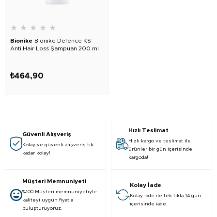
★
★
★
★
★
Bionike
Bionike Defence KS
Anti Hair Loss Şampuan 200 ml
₺464,90
Hızlı Teslimat
Güvenli Alışveriş
Hızlı kargo ve teslimat ile
Kolay ve güvenli alışveriş tık
ürünler bir gün içerisinde
kadar kolay!
kargoda!
Müşteri Memnuniyeti
Kolay İade
%100 Müşteri memnuniyetiyle
Kolay iade ile tek tıkla 14 gün
kaliteyi uygun fiyatla
içerisinde iade.
buluşturuyoruz.