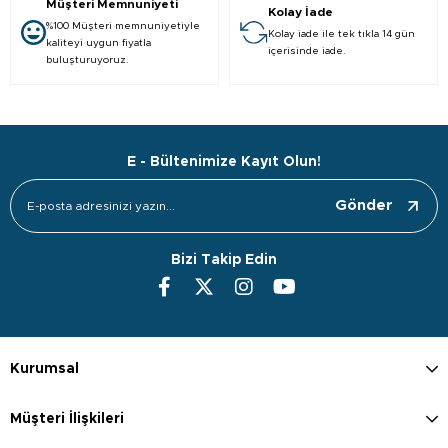
Müşteri Memnuniyeti
Kolay İade
%100 Müşteri memnuniyetiyle
Kolay iade ile tek tıkla 14 gün
kaliteyi uygun fiyatla
içerisinde iade.
buluşturuyoruz.
E - Bültenimize Kayıt Olun!
Gönder
Bizi Takip Edin
Kurumsal
Müşteri İlişkileri