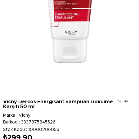
Vichy Dercos Energisant Şampuan Dökülme
50 ml
Karşıtı 50 ml
Marka
:
Vichy
Barkod
:
3337875845526
Stok Kodu
10000206056
₺299,90