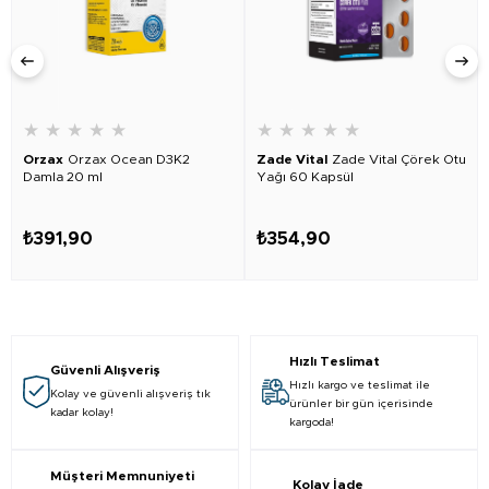
★
★
★
★
★
★
★
★
★
★
Orzax
Orzax Ocean D3K2
Zade Vital
Zade Vital Çörek Otu
Damla 20 ml
Yağı 60 Kapsül
₺391,90
₺354,90
Hızlı Teslimat
Güvenli Alışveriş
Hızlı kargo ve teslimat ile
Kolay ve güvenli alışveriş tık
ürünler bir gün içerisinde
kadar kolay!
kargoda!
Müşteri Memnuniyeti
Kolay İade