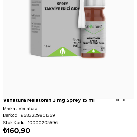
Venatura Melatonin 3 mg Sprey 15 ml
15 ml
Marka
:
Venatura
Barkod
:
8683229901369
Stok Kodu
10000205596
₺160,90