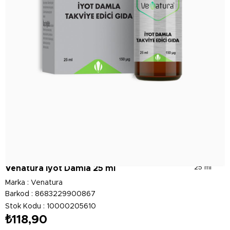
Venatura İyot Damla 25 ml
25 ml
Marka
:
Venatura
Barkod
:
8683229900867
Stok Kodu
10000205610
₺118,90