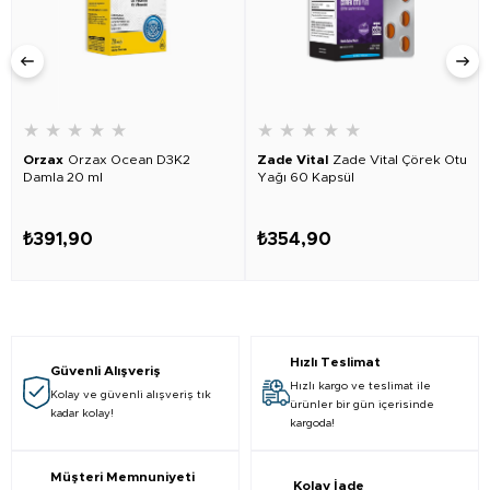
★
★
★
★
★
★
★
★
★
★
Orzax
Orzax Ocean D3K2
Zade Vital
Zade Vital Çörek Otu
Damla 20 ml
Yağı 60 Kapsül
₺391,90
₺354,90
Hızlı Teslimat
Güvenli Alışveriş
Hızlı kargo ve teslimat ile
Kolay ve güvenli alışveriş tık
ürünler bir gün içerisinde
kadar kolay!
kargoda!
Müşteri Memnuniyeti
Kolay İade