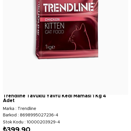
Trendline Tavuklu Yavru Kedi Maması 1 Kg 4
Adet
Marka
:
Trendline
Barkod
:
8698995027236-4
Stok Kodu
10000203929-4
₺399,90