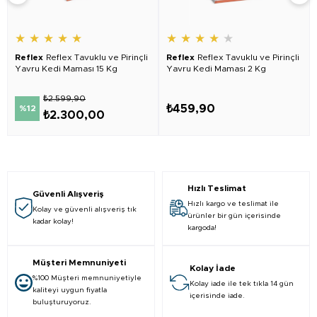
★
★
★
★
★
★
★
★
★
★
Reflex
Reflex Tavuklu ve Pirinçli
Reflex
Reflex Tavuklu ve Pirinçli
Yavru Kedi Maması 15 Kg
Yavru Kedi Maması 2 Kg
₺2.599,90
₺459,90
%12
₺2.300,00
Hızlı Teslimat
Güvenli Alışveriş
Hızlı kargo ve teslimat ile
Kolay ve güvenli alışveriş tık
ürünler bir gün içerisinde
kadar kolay!
kargoda!
Müşteri Memnuniyeti
Kolay İade
%100 Müşteri memnuniyetiyle
Kolay iade ile tek tıkla 14 gün
kaliteyi uygun fiyatla
içerisinde iade.
buluşturuyoruz.