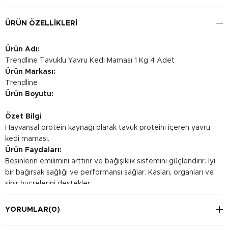
ÜRÜN ÖZELLIKLERI
Ürün Adı:
Trendline Tavuklu Yavru Kedi Maması 1 Kg 4 Adet
Ürün Markası:
Trendline
Ürün Boyutu:
Özet Bilgi
Hayvansal protein kaynağı olarak tavuk proteini içeren yavru
kedi maması.
Ürün Faydaları:
Besinlerin emilimini arttırır ve bağışıklık sistemini güçlendirir. İyi
bir bağırsak sağlığı ve performansı sağlar. Kasları, organları ve
sinir hücrelerini destekler.
Kullanım Şekli:
Önerilen günlük beslenme miktarları, kedinizin aktivitesine,
YORUMLAR
(0)
egzersiz durumuna, çevre şartlarına, mizacına ve strese bağlı