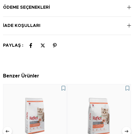
olarak değişiklik gösterir. Taze içme suyunu daima mamanın
yanında bulundurunuz.
ÖDEME SEÇENEKLERI
İADE KOŞULLARI
PAYLAŞ :
Benzer Ürünler