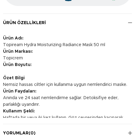
ÜRÜN ÖZELLIKLERI
Ürün Adı:
Topiream Hydra Moisturizing Radiance Mask 50 ml
Ürün Markası:
Topicrem
Ürün Boyutu:
Özet Bilgi
Nemsiz hassas ciltler için kullanıma uygun nemlendirici maske.
Ürün Faydaları:
Anında ve 24 saat nemlendirme sağlar. Detoksifiye eder,
parlaklığı uyandırır.
Kullanım Şekli:
Haftada bir veya iki kez kullanın. Göz çevresinden kaçınarak
iyice temizlenmiş yüze kalın bir katman halinde uygulayın. 10
dakika boyunca bekletin. Nazikçe silin veya su ile durulayın.
YORUMLAR
(0)