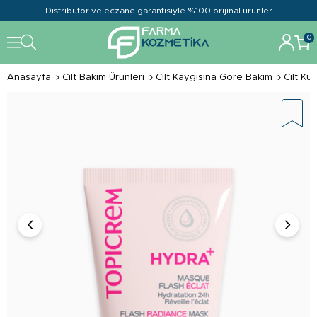
Distribütör ve eczane garantisiyle %100 orijinal ürünler
0
Anasayfa
Cilt Bakım Ürünleri
Cilt Kaygısına Göre Bakım
Cilt K