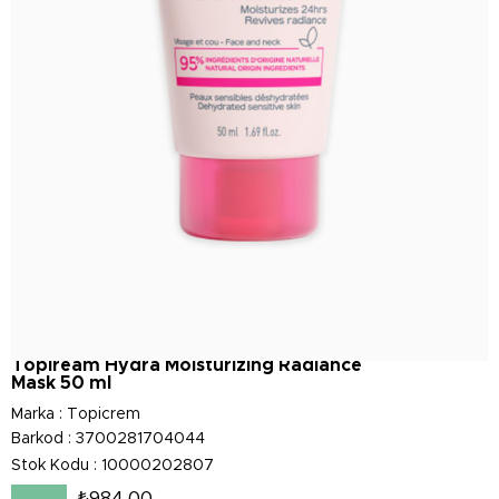
Topiream Hydra Moisturizing Radiance
Mask 50 ml
Marka
:
Topicrem
Barkod
:
3700281704044
Stok Kodu
10000202807
₺984,00