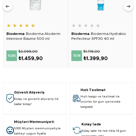
★
★
★
★
★
★
★
★
★
★
Bioderma
Bioderma Atoderm
Bioderma
Bioderma Hydrabio
Intensive Baume 500 ml
Perfecteur SPF30 40 ml
₺2.099,00
₺1.719,00
%30
%19
₺1.459,90
₺1.399,90
Hızlı Teslimat
Güvenli Alışveriş
Hızlı kargo ve teslimat ile
Kolay ve güvenli alışveriş tık
ürünler bir gün içerisinde
kadar kolay!
kargoda!
Müşteri Memnuniyeti
Kolay İade
%100 Müşteri memnuniyetiyle
Kolay iade ile tek tıkla 14 gün
kaliteyi uygun fiyatla