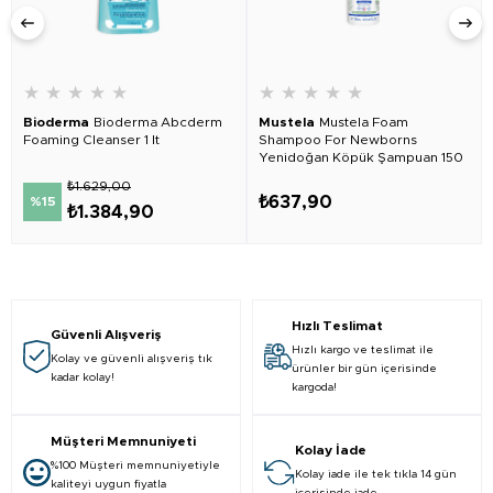
★
★
★
★
★
★
★
★
★
★
Bioderma
Bioderma Abcderm
Mustela
Mustela Foam
Foaming Cleanser 1 lt
Shampoo For Newborns
Yenidoğan Köpük Şampuan 150
ml
₺1.629,00
₺637,90
%15
₺1.384,90
Hızlı Teslimat
Güvenli Alışveriş
Hızlı kargo ve teslimat ile
Kolay ve güvenli alışveriş tık
ürünler bir gün içerisinde
kadar kolay!
kargoda!
Müşteri Memnuniyeti
Kolay İade
%100 Müşteri memnuniyetiyle
Kolay iade ile tek tıkla 14 gün
kaliteyi uygun fiyatla