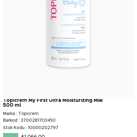
Topicrem My First Ultra Moisturizing Milk
500 ml
Marka
:
Topicrem
Barkod
:
3700281703450
Stok Kodu
10000202797
₺1.066,00