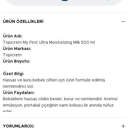
ÜRÜN ÖZELLIKLERI
Ürün Adı:
Topicrem My First Ultra Moisturizing Milk 500 ml
Ürün Markası:
Topicrem
Ürün Boyutu:
Özet Bilgi
Hassas ve kuru bebek ciltleri için özel formüle edilmiş
nemlendirici süt.
Ürün Faydaları:
Bebeklerin hassas cildini besler, korur ve nemlendirir. Kremsi
emülsiyon, portakal çiçeğinin narin kokusu ile anında nüfuz
eder.
Kullanım Şekli:
Günde bir kez temiz ve kuru cilde yüz ve vücut bölgesine
YORUMLAR
(0)