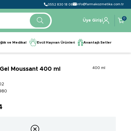
info@farmakozmetika.com.tr
0552 830 18 08
0
Üye Girişi
ğlık ve Medikal
Evcil Hayvan Ürünleri
Avantajlı Setler
 Gel Moussant 400 ml
400 ml
02
980
4