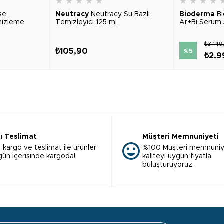
★
★
★
★
★
★
★
★
★
se
Neutracy
Neutracy Su Bazlı
Bioderma
B
mizleme
Temizleyici 125 ml
Ar+Bi Serum 
₺3.149
₺105,90
%5
₺2.9
lı Teslimat
Müşteri Memnuniyeti
ı kargo ve teslimat ile ürünler
%100 Müşteri memnuniy
 gün içerisinde kargoda!
kaliteyi uygun fiyatla
buluşturuyoruz.