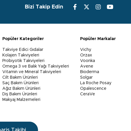
Bizi Takip Edin
Popüler Kategoriler
Popüler Markalar
Takviye Edici Gıdalar
Vichy
Kolajen Takviyeleri
Orzax
Probiyotik Takviyeleri
Voonka
Omega 3 ve Balık Yağı Takviyeleri
Avene
Vitamin ve Mineral Takviyeleri
Bioderma
Cilt Bakım Ürünleri
Solgar
Saç Bakım Ürünleri
La Roche Posay
Ağız Bakım Ürünleri
Opalescence
Diş Bakım Ürünleri
CeraVe
Makyaj Malzemeleri
pariş Takibi