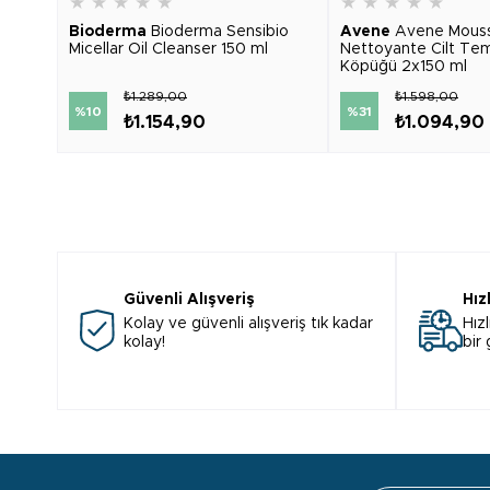
★
★
★
★
★
★
★
★
★
★
Bioderma
Bioderma Sensibio
Avene
Avene Mous
Micellar Oil Cleanser 150 ml
Nettoyante Cilt Te
Köpüğü 2x150 ml
₺1.289,00
₺1.598,00
%10
%31
₺1.154,90
₺1.094,90
Güvenli Alışveriş
Hız
Kolay ve güvenli alışveriş tık kadar
Hızl
kolay!
bir