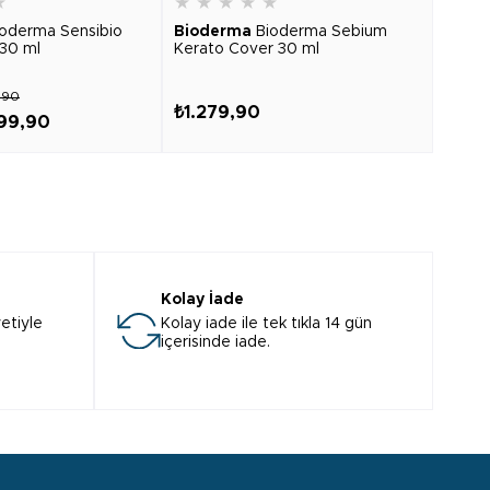
★
★
★
★
★
★
★
★
ioderma Sensibio
Bioderma
Bioderma Sebium
Biod
30 ml
Kerato Cover 30 ml
Foami
,90
₺1.279,90
₺879
99,90
Kolay İade
etiyle
Kolay iade ile tek tıkla 14 gün
içerisinde iade.