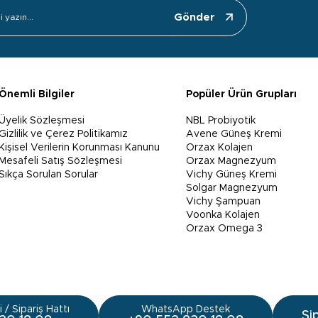
Gönder
Önemli Bilgiler
Popüler Ürün Grupları
Üyelik Sözleşmesi
NBL Probiyotik
Gizlilik ve Çerez Politikamız
Avene Güneş Kremi
Kişisel Verilerin Korunması Kanunu
Orzax Kolajen
Mesafeli Satış Sözleşmesi
Orzax Magnezyum
Sıkça Sorulan Sorular
Vichy Güneş Kremi
Solgar Magnezyum
Vichy Şampuan
Voonka Kolajen
Orzax Omega 3
 / Sipariş Hattı
WhatsApp Destek
Si