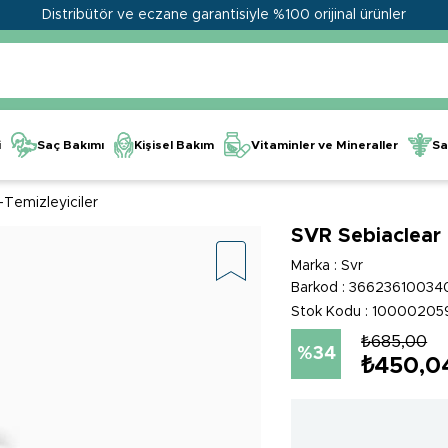
Distribütör ve eczane garantisiyle %100 orijinal ürünler
Kişisel Bakım
Vitaminler ve Mineraller
i
Saç Bakımı
Sa
Temizleyiciler
SVR Sebiaclear
Marka
:
Svr
Barkod
:
36623610034
Stok Kodu
10000205
₺685,00
34
₺450,0