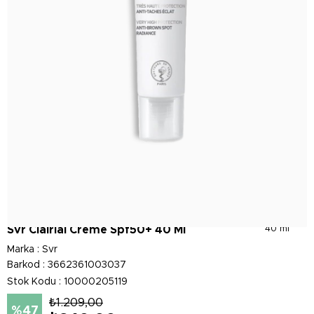
Svr Clairial Creme Spf50+ 40 Ml
40 ml
Marka
:
Svr
Barkod
:
3662361003037
Stok Kodu
10000205119
₺1.209,00
47