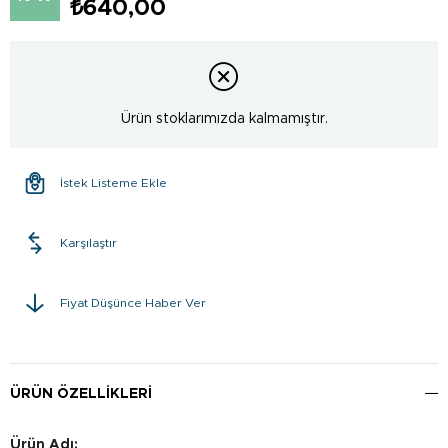
₺640,00
Ürün stoklarımızda kalmamıştır.
İstek Listeme Ekle
Karşılaştır
Fiyat Düşünce Haber Ver
ÜRÜN ÖZELLIKLERI
Ürün Adı: