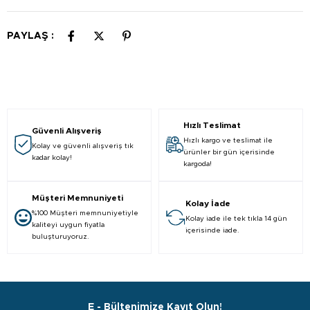
PAYLAŞ :
Hızlı Teslimat
Güvenli Alışveriş
Hızlı kargo ve teslimat ile
Kolay ve güvenli alışveriş tık
ürünler bir gün içerisinde
kadar kolay!
kargoda!
Müşteri Memnuniyeti
Kolay İade
%100 Müşteri memnuniyetiyle
Kolay iade ile tek tıkla 14 gün
kaliteyi uygun fiyatla
içerisinde iade.
buluşturuyoruz.
E - Bültenimize Kayıt Olun!