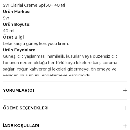
Svr Clairial Creme Spf50+ 40 Ml
Ürün Markası:
Svr
Ürün Boyutu:
40 ml
Özet Bilgi
Leke karşıtı güneş koruyucu krem.
Ürün Faydaları:
Güneş, cilt yaşlanması, hamilelik, kusurlar veya düzensiz cilt
tonunun neden olduğu her türlü koyu lekelere karşı koruma
sağlar. Yoğun kahverengi lekeleri gidermeye, önlemeye ve
yeniden oluşumunu engellemeye yardımcıdır.
Kullanım Şekli:
Güneşe maruz kalmadan önce uygulayınız. Uygulamayı sık sık
YORUMLAR
(0)
yenileyin.
ÖDEME SEÇENEKLERI
İADE KOŞULLARI