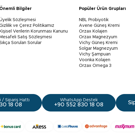
Önemli Bilgiler
Popüler Ürün Grupları
Üyelik Sözleşmesi
NBL Probiyotik
Gizlilik ve Çerez Politikamız
Avene Güneş Kremi
Kişisel Verilerin Korunması Kanunu
Orzax Kolajen
Mesafeli Satış Sözleşmesi
Orzax Magnezyum
Sıkça Sorulan Sorular
Vichy Güneş Kremi
Solgar Magnezyum
Vichy Şampuan
Voonka Kolajen
Orzax Omega 3
 / Sipariş Hattı
WhatsApp Destek
Si
30 18 08
+90 552 830 18 08