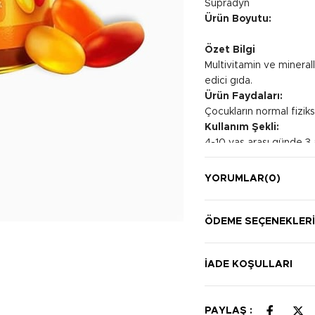
Supradyn
Ürün Boyutu:
Özet Bilgi
Multivitamin ve mineral
edici gıda.
Ürün Faydaları:
Çocukların normal fiziks
Kullanım Şekli:
4-10 yaş arası günde 3 a
tavsiye edilir
YORUMLAR
(0)
ÖDEME SEÇENEKLER
İADE KOŞULLARI
PAYLAŞ :