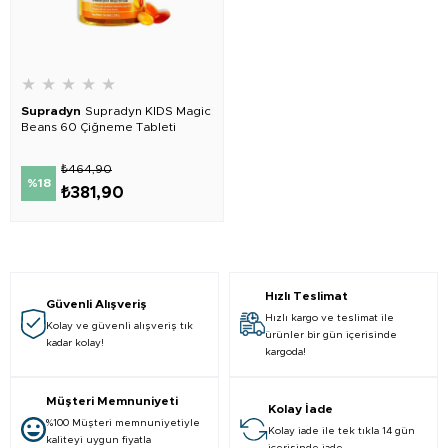
★
★
★
★
★
Supradyn
Supradyn KIDS Magic
Beans 60 Çiğneme Tableti
₺464,90
%18
₺381,90
Hızlı Teslimat
Güvenli Alışveriş
Hızlı kargo ve teslimat ile
Kolay ve güvenli alışveriş tık
ürünler bir gün içerisinde
kadar kolay!
kargoda!
Müşteri Memnuniyeti
Kolay İade
%100 Müşteri memnuniyetiyle
Kolay iade ile tek tıkla 14 gün
kaliteyi uygun fiyatla