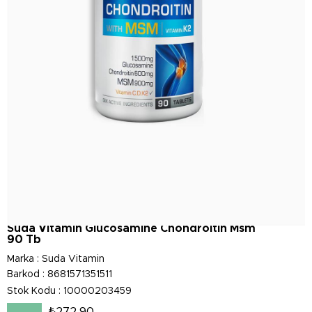
Suda Vitamin Glucosamine Chondroitin Msm
90 Tb
Marka
:
Suda Vitamin
Barkod
:
8681571351511
Stok Kodu
10000203459
₺272,90