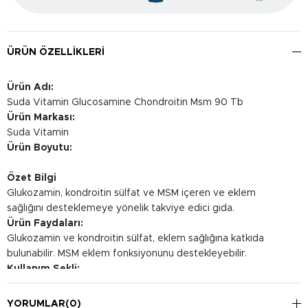
ÜRÜN ÖZELLIKLERI
Ürün Adı:
Suda Vitamin Glucosamine Chondroitin Msm 90 Tb
Ürün Markası:
Suda Vitamin
Ürün Boyutu:
Özet Bilgi
Glukozamin, kondroitin sülfat ve MSM içeren ve eklem
sağlığını desteklemeye yönelik takviye edici gıda.
Ürün Faydaları:
Glukozamin ve kondroitin sülfat, eklem sağlığına katkıda
bulunabilir. MSM eklem fonksiyonunu destekleyebilir.
Kullanım Şekli:
Günde 3 tablet yemeklerden sonra tüketilmesi önerilir.
YORUMLAR
(0)