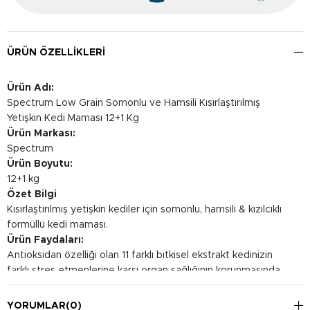
ÜRÜN ÖZELLIKLERI
Ürün Adı:
Spectrum Low Grain Somonlu ve Hamsili Kısırlaştırılmış
Yetişkin Kedi Maması 12+1 Kg
Ürün Markası:
Spectrum
Ürün Boyutu:
12+1 kg
Özet Bilgi
Kısırlaştırılmış yetişkin kediler için somonlu, hamsili & kızılcıklı
formüllü kedi maması.
Ürün Faydaları:
Antioksidan özelliği olan 11 farklı bitkisel ekstrakt kedinizin
farklı stres etmenlerine karşı organ sağlığının korunmasında
ve bağışıklık sisteminin desteklenmesinde doğal antioksidan
özellikler gösterir. İçerdiği fisilyum lifi sayesinde yutulan tüy
YORUMLAR
(0)