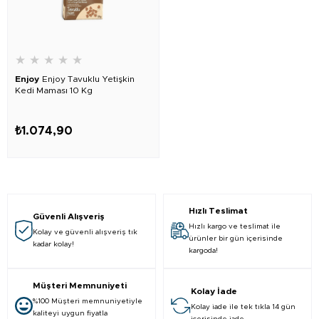
★
★
★
★
★
Enjoy
Enjoy Tavuklu Yetişkin
Kedi Maması 10 Kg
₺1.074,90
Hızlı Teslimat
Güvenli Alışveriş
Hızlı kargo ve teslimat ile
Kolay ve güvenli alışveriş tık
ürünler bir gün içerisinde
kadar kolay!
kargoda!
Müşteri Memnuniyeti
Kolay İade
%100 Müşteri memnuniyetiyle
Kolay iade ile tek tıkla 14 gün
kaliteyi uygun fiyatla