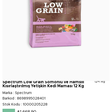
Spectrum Low Grain Somonlu ve Hamsili
12+1 kg
Kısırlaştırılmış Yetişkin Kedi Maması 12 Kg
Marka
:
Spectrum
Barkod
:
8698995028401
Stok Kodu
10000205228
₺1.668,90