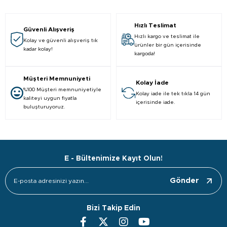
Hızlı Teslimat
Güvenli Alışveriş
Hızlı kargo ve teslimat ile
Kolay ve güvenli alışveriş tık
ürünler bir gün içerisinde
kadar kolay!
kargoda!
Müşteri Memnuniyeti
Kolay İade
%100 Müşteri memnuniyetiyle
Kolay iade ile tek tıkla 14 gün
kaliteyi uygun fiyatla
içerisinde iade.
buluşturuyoruz.
E - Bültenimize Kayıt Olun!
Gönder
Bizi Takip Edin