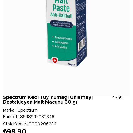
Spectrum Kedi Tüy Yumağı Önlemeyi
30 gr
Destekleyen Malt Macunu 30 gr
Marka
:
Spectrum
Barkod
:
8698995032346
Stok Kodu
10000206234
₺98,90