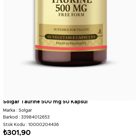
Solgar Taurine 500 mg 50 Kapsül
Marka
:
Solgar
Barkod
:
33984012653
Stok Kodu
10000204436
₺301,90