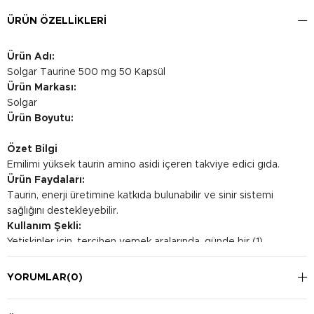
ÜRÜN ÖZELLIKLERI
Ürün Adı:
Solgar Taurine 500 mg 50 Kapsül
Ürün Markası:
Solgar
Ürün Boyutu:
Özet Bilgi
Emilimi yüksek taurin amino asidi içeren takviye edici gıda.
Ürün Faydaları:
Taurin, enerji üretimine katkıda bulunabilir ve sinir sistemi
sağlığını destekleyebilir.
Kullanım Şekli:
Yetişkinler için, tercihen yemek aralarında, günde bir (1)
bitkisel kapsül tüketilmesi önerilir.
YORUMLAR
(0)