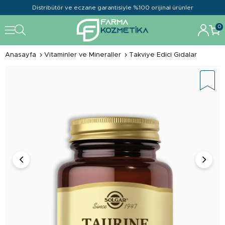
Distribütör ve eczane garantisiyle %100 orijinal ürünler
0
Anasayfa
Vitaminler ve Mineraller
Takviye Edici Gıdalar