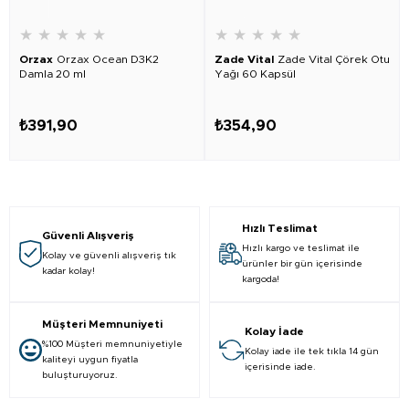
★
★
★
★
★
★
★
★
★
★
Orzax
Orzax Ocean D3K2
Zade Vital
Zade Vital Çörek Otu
Damla 20 ml
Yağı 60 Kapsül
₺391,90
₺354,90
Hızlı Teslimat
Güvenli Alışveriş
Hızlı kargo ve teslimat ile
Kolay ve güvenli alışveriş tık
ürünler bir gün içerisinde
kadar kolay!
kargoda!
Müşteri Memnuniyeti
Kolay İade
%100 Müşteri memnuniyetiyle
Kolay iade ile tek tıkla 14 gün
kaliteyi uygun fiyatla
içerisinde iade.
buluşturuyoruz.