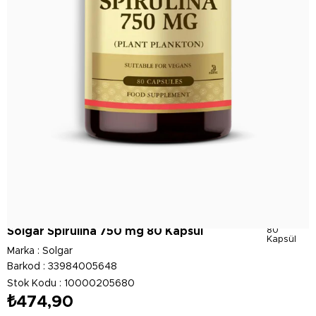
Solgar Spirulina 750 mg 80 Kapsül
80
Kapsül
Marka
:
Solgar
Barkod
:
33984005648
Stok Kodu
10000205680
₺474,90