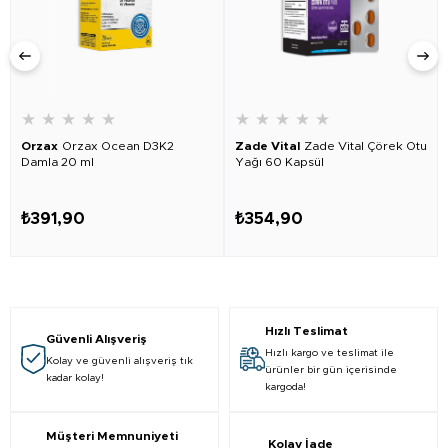
★
★
★
★
★
★
★
★
★
★
Orzax
Orzax Ocean D3K2
Zade Vital
Zade Vital Çörek Otu
Damla 20 ml
Yağı 60 Kapsül
₺391,90
₺354,90
Hızlı Teslimat
Güvenli Alışveriş
Hızlı kargo ve teslimat ile
Kolay ve güvenli alışveriş tık
ürünler bir gün içerisinde
kadar kolay!
kargoda!
Müşteri Memnuniyeti
Kolay İade