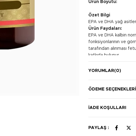
Ürün Boyutu:
Özet Bilgi
EPA ve DHA yağ asitleri
Ürün Faydaları:
EPA ve DHA kalbin norm
fonksiyonlarının ve gör
tarafından alınması fet
katkıda bulunur.
Kullanım Şekli:
Tercihen yemek zamanı, 
YORUMLAR
(0)
ÖDEME SEÇENEKLER
İADE KOŞULLARI
PAYLAŞ :