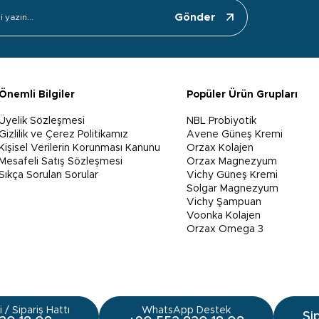
Gönder
Önemli Bilgiler
Popüler Ürün Grupları
Üyelik Sözleşmesi
NBL Probiyotik
Gizlilik ve Çerez Politikamız
Avene Güneş Kremi
Kişisel Verilerin Korunması Kanunu
Orzax Kolajen
Mesafeli Satış Sözleşmesi
Orzax Magnezyum
Sıkça Sorulan Sorular
Vichy Güneş Kremi
Solgar Magnezyum
Vichy Şampuan
Voonka Kolajen
Orzax Omega 3
 / Sipariş Hattı
WhatsApp Destek
Si