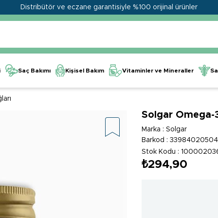
Distribütör ve eczane garantisiyle %100 orijinal ürünler
Kişisel Bakım
Vitaminler ve Mineraller
i
Saç Bakımı
Sa
ları
Solgar Omega-3
Marka
:
Solgar
Barkod
:
3398402050
Stok Kodu
10000203
₺294,90