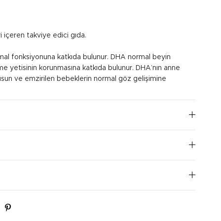
 içeren takviye edici gıda.
al fonksiyonuna katkıda bulunur. DHA normal beyin
me yetisinin korunmasına katkıda bulunur. DHA’nın anne
usun ve emzirilen bebeklerin normal göz gelişimine
günde 1-2 kez bir kapsülün bol su ile alınması önerilir.
I