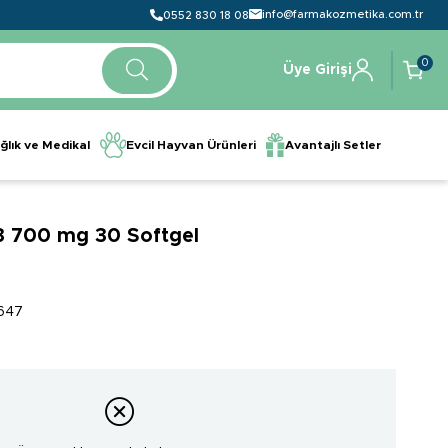
info@farmakozmetika.com.tr
0552 830 18 08
0
Üye Girişi
ğlık ve Medikal
Evcil Hayvan Ürünleri
Avantajlı Setler
 700 mg 30 Softgel
4
647