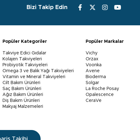
Bizi Takip Edin
Popüler Kategoriler
Popüler Markalar
Takviye Edici Gıdalar
Vichy
Kolajen Takviyeleri
Orzax
Probiyotik Takviyeleri
Voonka
Omega 3 ve Balık Yağı Takviyeleri
Avene
Vitamin ve Mineral Takviyeleri
Bioderma
Cilt Bakım Ürünleri
Solgar
Saç Bakım Ürünleri
La Roche Posay
Ağız Bakım Ürünleri
Opalescence
Diş Bakım Ürünleri
CeraVe
Makyaj Malzemeleri
pariş Takibi