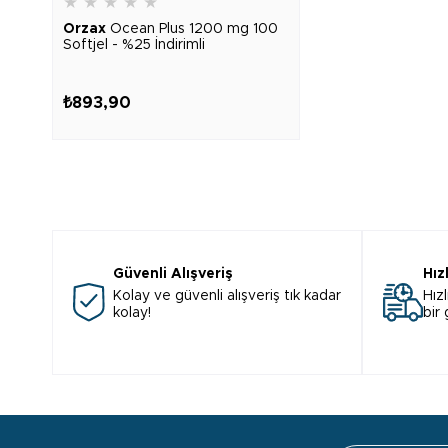
★
★
★
★
★
Orzax
Ocean Plus 1200 mg 100
Softjel - %25 İndirimli
₺893,90
Güvenli Alışveriş
Hız
Kolay ve güvenli alışveriş tık kadar
Hızl
kolay!
bir