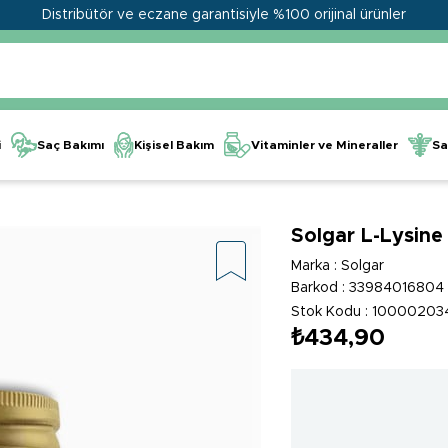
Distribütör ve eczane garantisiyle %100 orijinal ürünler
Kişisel Bakım
Vitaminler ve Mineraller
i
Saç Bakımı
Sa
Solgar L-Lysin
Marka
:
Solgar
Barkod
:
33984016804
Stok Kodu
10000203
₺434,90