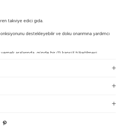
eren takviye edici gıda.
mi fonksiyonunu destekleyebilir ve doku onarımına yardımcı
en yemek aralarında, günde bir (1) kapsül tüketilmesi
I