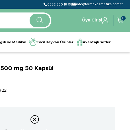
info@farmakozmetika.com.tr
0552 830 18 08
0
Üye Girişi
ğlık ve Medikal
Evcil Hayvan Ürünleri
Avantajlı Setler
e 500 mg 50 Kapsül
422