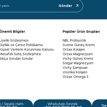
Gönder
Önemli Bilgiler
Popüler Ürün Grupları
Üyelik Sözleşmesi
NBL Probiyotik
Gizlilik ve Çerez Politikamız
Avene Güneş Kremi
Kişisel Verilerin Korunması Kanunu
Orzax Kolajen
Mesafeli Satış Sözleşmesi
Orzax Magnezyum
Sıkça Sorulan Sorular
Vichy Güneş Kremi
Solgar Magnezyum
Vichy Şampuan
Voonka Kolajen
Orzax Omega 3
 / Sipariş Hattı
WhatsApp Destek
Si