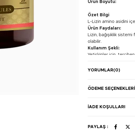
Ürün Boyutu:
Özet Bilgi
L-Lizin amino asidini iç
Ürün Faydaları:
Lizin, bağışıklık siste
olabilir.
Kullanım Şekli:
Yetişkinler için, tercih
önerilir.
YORUMLAR
(0)
ÖDEME SEÇENEKLER
İADE KOŞULLARI
PAYLAŞ :