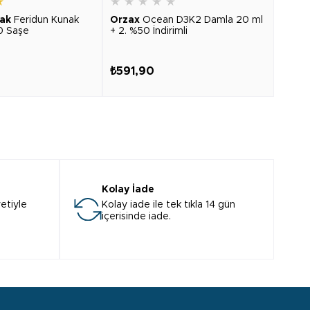
★
★
★
★
★
★
★
★
ak
Feridun Kunak
Orzax
Ocean D3K2 Damla 20 ml
Cent
0 Saşe
+ 2. %50 İndirimli
Advan
₺591,90
₺403
Kolay İade
etiyle
Kolay iade ile tek tıkla 14 gün
içerisinde iade.