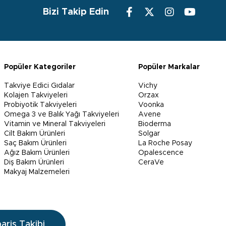
Bizi Takip Edin
Popüler Kategoriler
Popüler Markalar
Takviye Edici Gıdalar
Vichy
Kolajen Takviyeleri
Orzax
Probiyotik Takviyeleri
Voonka
Omega 3 ve Balık Yağı Takviyeleri
Avene
Vitamin ve Mineral Takviyeleri
Bioderma
Cilt Bakım Ürünleri
Solgar
Saç Bakım Ürünleri
La Roche Posay
Ağız Bakım Ürünleri
Opalescence
Diş Bakım Ürünleri
CeraVe
Makyaj Malzemeleri
pariş Takibi