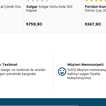
★
★
★
★
★
★
★
★
★
tal Çörek Otu
Solgar
Solgar Gotu Kola 100
Feridun Kun
Kapsül
Detox Çay 3
₺759,90
₺347,90
lı Teslimat
Müşteri Memnuniyeti
ı kargo ve teslimat ile ürünler
%100 Müşteri memnuniy
 gün içerisinde kargoda!
kaliteyi uygun fiyatla
buluşturuyoruz.