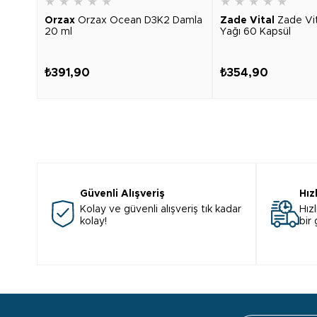
★
★
★
★
★
★
★
★
★
★
Orzax
Orzax Ocean D3K2 Damla
Zade Vital
Zade Vi
20 ml
Yağı 60 Kapsül
₺391,90
₺354,90
Güvenli Alışveriş
Hız
Kolay ve güvenli alışveriş tık kadar
Hızl
kolay!
bir