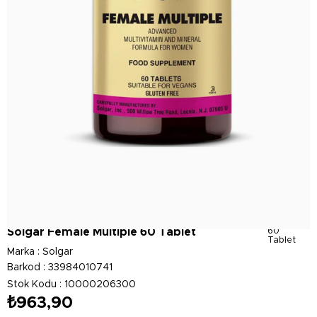
Solgar Female Multiple 60 Tablet
60
Tablet
Marka
:
Solgar
Barkod
:
33984010741
Stok Kodu
10000206300
₺963,90