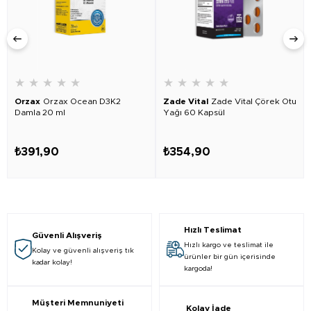
★
★
★
★
★
★
★
★
★
★
Orzax
Orzax Ocean D3K2
Zade Vital
Zade Vital Çörek Otu
Damla 20 ml
Yağı 60 Kapsül
₺391,90
₺354,90
Hızlı Teslimat
Güvenli Alışveriş
Hızlı kargo ve teslimat ile
Kolay ve güvenli alışveriş tık
ürünler bir gün içerisinde
kadar kolay!
kargoda!
Müşteri Memnuniyeti
Kolay İade