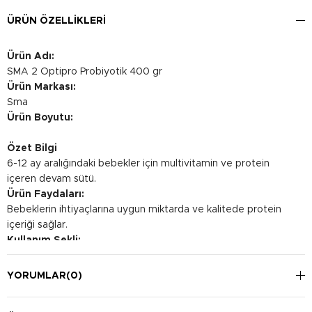
ÜRÜN ÖZELLIKLERI
Ürün Adı:
SMA 2 Optipro Probiyotik 400 gr
Ürün Markası:
Sma
Ürün Boyutu:
Özet Bilgi
6-12 ay aralığındaki bebekler için multivitamin ve protein
içeren devam sütü.
Ürün Faydaları:
Bebeklerin ihtiyaçlarına uygun miktarda ve kalitede protein
içeriği sağlar.
Kullanım Şekli:
Ellerinizi iyice yıkadıktan sonra biberonu, biberon başlığını ve
kapağı iyice temizleyin ve kullanana kadar kaynamış suyun
YORUMLAR
(0)
içerisinde bırakın. İçme suyu kaynatın ve soğuması için
bekleyin. 12 ay ve üzeri için 210 ml kaynatılmış ve vücut