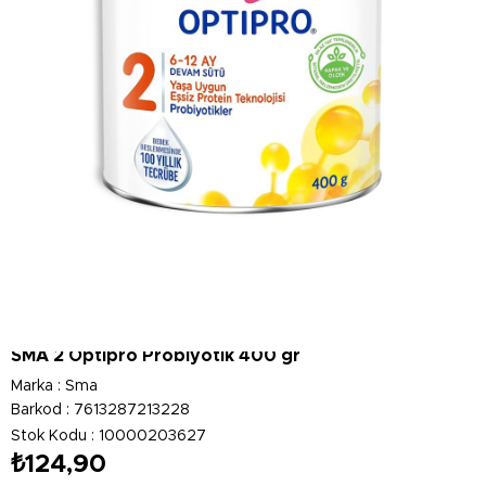
SMA 2 Optipro Probiyotik 400 gr
Marka
:
Sma
Barkod
:
7613287213228
Stok Kodu
10000203627
₺124,90