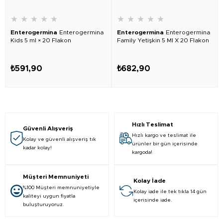
★
★
★
★
★
★
★
★
★
★
Enterogermina
Enterogermina
Enterogermina
Enterogermina
Kids 5 ml × 20 Flakon
Family Yetişkin 5 Ml X 20 Flakon
₺591,90
₺682,90
Hızlı Teslimat
Güvenli Alışveriş
Hızlı kargo ve teslimat ile
Kolay ve güvenli alışveriş tık
ürünler bir gün içerisinde
kadar kolay!
kargoda!
Müşteri Memnuniyeti
Kolay İade
%100 Müşteri memnuniyetiyle
Kolay iade ile tek tıkla 14 gün
kaliteyi uygun fiyatla
içerisinde iade.
buluşturuyoruz.