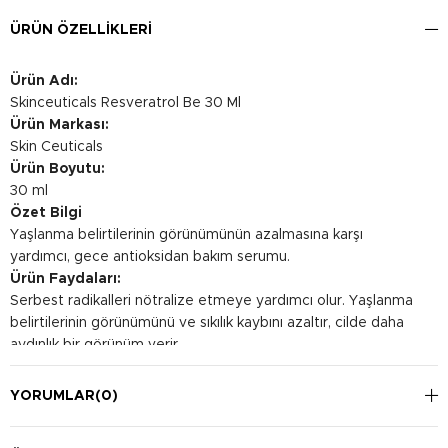
ÜRÜN ÖZELLIKLERI
Ürün Adı:
Skinceuticals Resveratrol Be 30 Ml
Ürün Markası:
Skin Ceuticals
Ürün Boyutu:
30 ml
Özet Bilgi
Yaşlanma belirtilerinin görünümünün azalmasına karşı
yardımcı, gece antioksidan bakım serumu.
Ürün Faydaları:
Serbest radikalleri nötralize etmeye yardımcı olur. Yaşlanma
belirtilerinin görünümünü ve sıkılık kaybını azaltır, cilde daha
aydınlık bir görünüm verir.
Kullanım Şekli:
Her akşam bir kez temizlenmiş ve kurulanmış yüzünüze 1-2
YORUMLAR
(0)
damla uygulayınız.