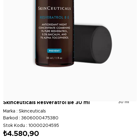
Skinceuticals Resveratrol Be 30 ml
30 ml
Marka
:
Skinceuticals
Barkod
:
3606000475380
Stok Kodu
10000204595
₺4.580,90