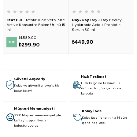
★
★
★
★
★
★
★
★
★
★
Etat Pur
Etatpur Aloe Vera Pure
Day2Day
Day 2 Day Beauty
Active Konsantre Bakım Ürünü 15
Hyaluronic Acid + Probiotic
ml
Serum 30 ml
₺1.589,00
₺449,90
%81
₺299,90
Hızlı Teslimat
Güvenli Alışveriş
Hızlı kargo ve teslimat ile
Kolay ve güvenli alışveriş tık
ürünler bir gün içerisinde
kadar kolay!
kargoda!
Müşteri Memnuniyeti
Kolay İade
%100 Müşteri memnuniyetiyle
Kolay iade ile tek tıkla 14 gün
kaliteyi uygun fiyatla
içerisinde iade.
buluşturuyoruz.