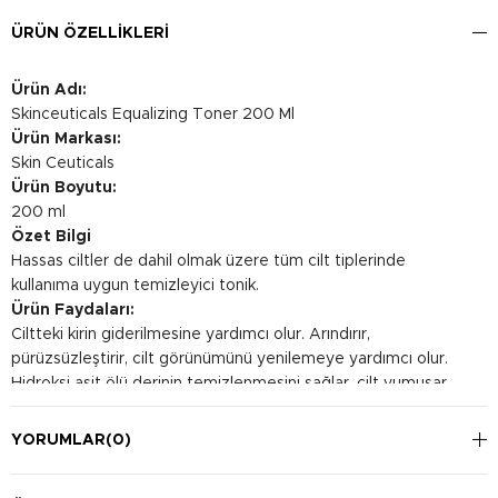
ÜRÜN ÖZELLIKLERI
Ürün Adı:
Skinceuticals Equalizing Toner 200 Ml
Ürün Markası:
Skin Ceuticals
Ürün Boyutu:
200 ml
Özet Bilgi
Hassas ciltler de dahil olmak üzere tüm cilt tiplerinde
kullanıma uygun temizleyici tonik.
Ürün Faydaları:
Ciltteki kirin giderilmesine yardımcı olur. Arındırır,
pürüzsüzleştirir, cilt görünümünü yenilemeye yardımcı olur.
Hidroksi asit ölü derinin temizlenmesini sağlar, cilt yumuşar,
pürüzsüzleşir, cilt tonu eşitlenir.
Kullanım Şekli:
YORUMLAR
(0)
Günde iki kez bir temizleyici kullandıktan sonra, bu peeling
tonerinden küçük bir miktarı bir pamuğa dökün ve yüzünüze,