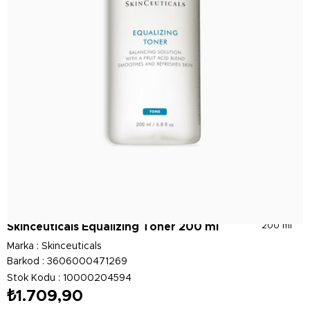
Skinceuticals Equalizing Toner 200 ml
200 ml
Marka
:
Skinceuticals
Barkod
:
3606000471269
Stok Kodu
10000204594
₺1.709,90