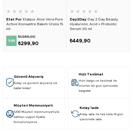
★
★
★
★
★
★
★
★
★
★
Etat Pur
Etatpur Aloe Vera Pure
Day2Day
Day 2 Day Beauty
Active Konsantre Bakım Ürünü 15
Hyaluronic Acid + Probiotic
ml
Serum 30 ml
₺1.589,00
₺449,90
%81
₺299,90
Hızlı Teslimat
Güvenli Alışveriş
Hızlı kargo ve teslimat ile
Kolay ve güvenli alışveriş tık
ürünler bir gün içerisinde
kadar kolay!
kargoda!
Müşteri Memnuniyeti
Kolay İade
%100 Müşteri memnuniyetiyle
Kolay iade ile tek tıkla 14 gün
kaliteyi uygun fiyatla
içerisinde iade.
buluşturuyoruz.