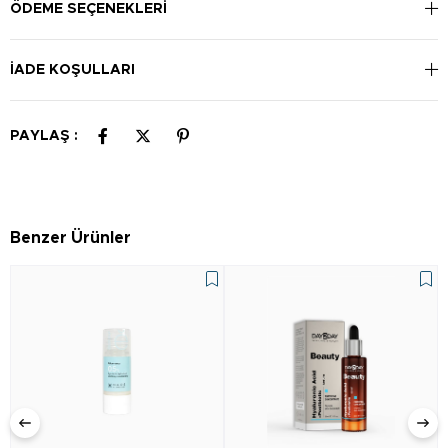
boynunuza ve dekolte bölgenize uygulayın.
ÖDEME SEÇENEKLERI
İADE KOŞULLARI
PAYLAŞ :
Benzer Ürünler