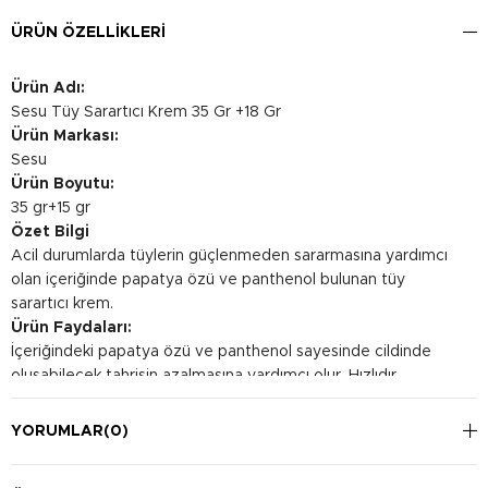
ÜRÜN ÖZELLIKLERI
Ürün Adı:
Sesu Tüy Sarartıcı Krem 35 Gr +18 Gr
Ürün Markası:
Sesu
Ürün Boyutu:
35 gr+15 gr
Özet Bilgi
Acil durumlarda tüylerin güçlenmeden sararmasına yardımcı
olan içeriğinde papatya özü ve panthenol bulunan tüy
sarartıcı krem.
Ürün Faydaları:
İçeriğindeki papatya özü ve panthenol sayesinde cildinde
oluşabilecek tahrişin azalmasına yardımcı olur. Hızlıdır,
kullanımı kolaydır.
Kullanım Şekli:
YORUMLAR
(0)
Aktivatör kremini kutu içerisinden çıkan kabın ilk çizgisine
kadar doldur (10ml). Üzerine Sesu Tüy Sarartıcı Krem’i ikinci