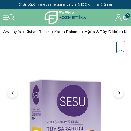
Distribütör ve eczane garantisiyle %100 orijinal ürünler
0
Anasayfa
Kişisel Bakım
Kadın Bakım -
Ağda & Tüy Dökücü Kre