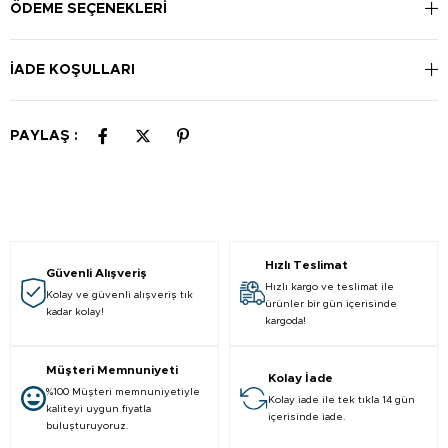
çizgiye kadar (30 ml) ekle. Karışımı spatula yardımı ile iyice
ÖDEME SEÇENEKLERI
karıştır. Rengini sarartmak istediğin tüylerin üzerine, tüyleri
tamamen kapatacak şekilde sür. 4-10 dakika bekle. Tüylerin
İADE KOŞULLARI
yoğunluğu kremin sarartma süresini etkileyebilir. Bu nedenle,
yaptığın sarartma işlemi yeterli değilse ve tahrişe neden
olmadıysa aynı uygulamayı bir kez daha tekrar edebilirsin.
PAYLAŞ :
Hızlı Teslimat
Güvenli Alışveriş
Hızlı kargo ve teslimat ile
Kolay ve güvenli alışveriş tık
ürünler bir gün içerisinde
kadar kolay!
kargoda!
Müşteri Memnuniyeti
Kolay İade
%100 Müşteri memnuniyetiyle
Kolay iade ile tek tıkla 14 gün
kaliteyi uygun fiyatla
içerisinde iade.
buluşturuyoruz.