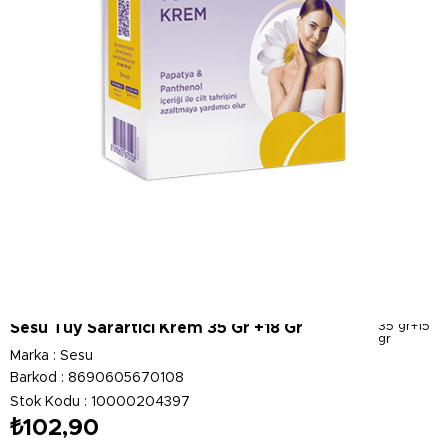
Sesu Tüy Sarartıcı Krem 35 Gr +18 Gr
35 gr+15
gr
Marka
:
Sesu
Barkod
:
8690605670108
Stok Kodu
10000204397
₺102,90