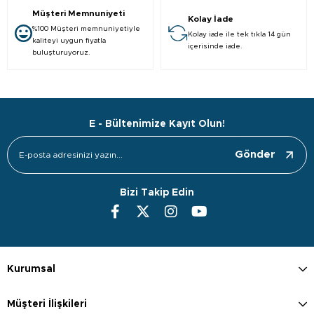
Müşteri Memnuniyeti
Kolay İade
%100 Müşteri memnuniyetiyle
Kolay iade ile tek tıkla 14 gün
kaliteyi uygun fiyatla
içerisinde iade.
buluşturuyoruz.
E - Bültenimize Kayıt Olun!
Gönder
Bizi Takip Edin
Kurumsal
Müşteri İlişkileri