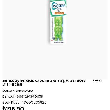
Sensodyne Kids Crodile 3-5 Yaş Arası Soft
1 Adet
Diş Fırçası
Marka
:
Sensodyne
Barkod
:
8681291340659
Stok Kodu
10000205826
₺196,90