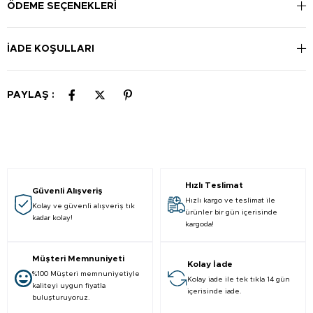
Fırçanın ucu, üst ve alt ön dişlerin arkasına ulaşmak için dik
ÖDEME SEÇENEKLERI
olarak yerleştirilmelidir. Yüzeydeki bakterileri temizlemek için
dili fırçalayın.
İADE KOŞULLARI
PAYLAŞ :
Hızlı Teslimat
Güvenli Alışveriş
Hızlı kargo ve teslimat ile
Kolay ve güvenli alışveriş tık
ürünler bir gün içerisinde
kadar kolay!
kargoda!
Müşteri Memnuniyeti
Kolay İade
%100 Müşteri memnuniyetiyle
Kolay iade ile tek tıkla 14 gün
kaliteyi uygun fiyatla
içerisinde iade.
buluşturuyoruz.