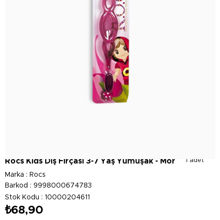
Rocs Kids Diş Fırçası 3-7 Yaş Yumuşak - Mor
1 adet
Marka
:
Rocs
Barkod
:
9998000674783
Stok Kodu
10000204611
₺68,90