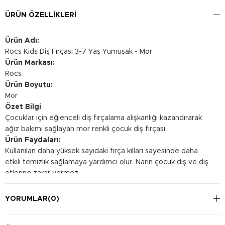
ÜRÜN ÖZELLIKLERI
Ürün Adı:
Rocs Kids Diş Fırçası 3-7 Yaş Yumuşak - Mor
Ürün Markası:
Rocs
Ürün Boyutu:
Mor
Özet Bilgi
Çocuklar için eğlenceli diş fırçalama alışkanlığı kazandırarak
ağız bakımı sağlayan mor renkli çocuk diş fırçası.
Ürün Faydaları:
Kullanılan daha yüksek sayıdaki fırça kılları sayesinde daha
etkili temizlik sağlamaya yardımcı olur. Narin çocuk diş ve diş
etlerine zarar vermez.
Kullanım Şekli:
Diş fırçası, dişler ve diş etleri boyunca kısa vuruşlarla ileri geri
YORUMLAR
(0)
hareketlerle yavaşça hareket ettirilmelidir. Bu teknik, her bir
dişin iç ve dış yüzeyi boyunca benzer şekilde sürdürülmelidir.