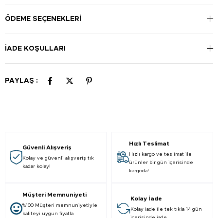
dişin iç ve dış yüzeyi boyunca benzer şekilde sürdürülmelidir.
Fırçanın ucu, üst ve alt ön dişlerin arkasına ulaşmak için dik
ÖDEME SEÇENEKLERI
olarak yerleştirilmelidir. Yüzeydeki bakterileri temizlemek için
dili fırçalayın.
İADE KOŞULLARI
PAYLAŞ :
Hızlı Teslimat
Güvenli Alışveriş
Hızlı kargo ve teslimat ile
Kolay ve güvenli alışveriş tık
ürünler bir gün içerisinde
kadar kolay!
kargoda!
Müşteri Memnuniyeti
Kolay İade
%100 Müşteri memnuniyetiyle
Kolay iade ile tek tıkla 14 gün
kaliteyi uygun fiyatla
içerisinde iade.