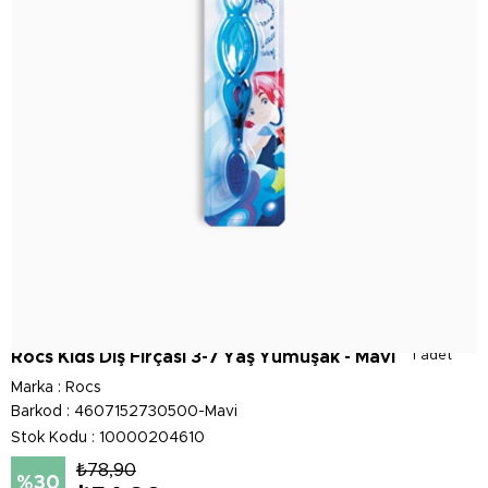
Rocs Kids Diş Fırçası 3-7 Yaş Yumuşak - Mavi
1 adet
Marka
:
Rocs
Barkod
:
4607152730500-Mavi
Stok Kodu
10000204610
₺78,90
30