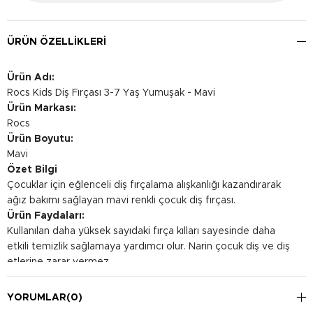
ÜRÜN ÖZELLIKLERI
Ürün Adı:
Rocs Kids Diş Fırçası 3-7 Yaş Yumuşak - Mavi
Ürün Markası:
Rocs
Ürün Boyutu:
Mavi
Özet Bilgi
Çocuklar için eğlenceli diş fırçalama alışkanlığı kazandırarak
ağız bakımı sağlayan mavi renkli çocuk diş fırçası.
Ürün Faydaları:
Kullanılan daha yüksek sayıdaki fırça kılları sayesinde daha
etkili temizlik sağlamaya yardımcı olur. Narin çocuk diş ve diş
etlerine zarar vermez.
Kullanım Şekli:
Diş fırçası, dişler ve diş etleri boyunca kısa vuruşlarla ileri geri
YORUMLAR
(0)
hareketlerle yavaşça hareket ettirilmelidir. Bu teknik, her bir