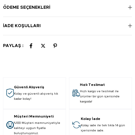
Kullanım Şekli:
Diş fırçasına bezelye büyüklüğünde macunu sıkın. Ardından
ÖDEME SEÇENEKLERI
dişlerini kısa ve nazik hareketlerle fırçalayın.
İADE KOŞULLARI
PAYLAŞ :
Hızlı Teslimat
Güvenli Alışveriş
Hızlı kargo ve teslimat ile
Kolay ve güvenli alışveriş tık
ürünler bir gün içerisinde
kadar kolay!
kargoda!
Müşteri Memnuniyeti
Kolay İade
%100 Müşteri memnuniyetiyle
Kolay iade ile tek tıkla 14 gün
kaliteyi uygun fiyatla
içerisinde iade.
buluşturuyoruz.