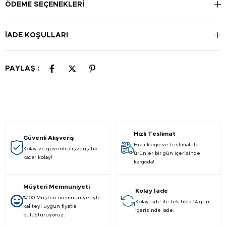
Fırçanın ucu, üst ve alt ön dişlerin arkasına ulaşmak için dik
ÖDEME SEÇENEKLERI
olarak yerleştirilmelidir. Yüzeydeki bakterileri temizlemek için
dili fırçalayın.
İADE KOŞULLARI
PAYLAŞ :
Hızlı Teslimat
Güvenli Alışveriş
Hızlı kargo ve teslimat ile
Kolay ve güvenli alışveriş tık
ürünler bir gün içerisinde
kadar kolay!
kargoda!
Müşteri Memnuniyeti
Kolay İade
%100 Müşteri memnuniyetiyle
Kolay iade ile tek tıkla 14 gün
kaliteyi uygun fiyatla
içerisinde iade.
buluşturuyoruz.