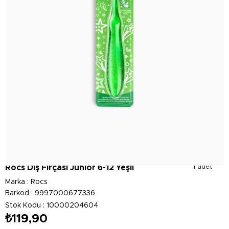
Rocs Diş Fırçası Junior 6-12 Yeşil
1 adet
Marka
:
Rocs
Barkod
:
9997000677336
Stok Kodu
10000204604
₺119,90