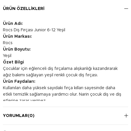
ÜRÜN ÖZELLIKLERI
Ürün Adı:
Rocs Diş Fırçası Junior 6-12 Yeşil
Ürün Markası:
Rocs
Ürün Boyutu:
Yeşil
Özet Bilgi
Çocuklar için eğlenceli diş fırçalama alışkanlığı kazandırarak
ağız bakımı sağlayan yeşil renkli çocuk diş fırçası.
Ürün Faydaları:
Kullanılan daha yüksek sayıdaki fırça kılları sayesinde daha
etkili temizlik sağlamaya yardımcı olur. Narin çocuk diş ve diş
etlerine zarar vermez.
Kullanım Şekli:
Diş fırçası, dişler ve diş etleri boyunca kısa vuruşlarla ileri geri
YORUMLAR
(0)
hareketlerle yavaşça hareket ettirilmelidir. Bu teknik, her bir
dişin iç ve dış yüzeyi boyunca benzer şekilde sürdürülmelidir.