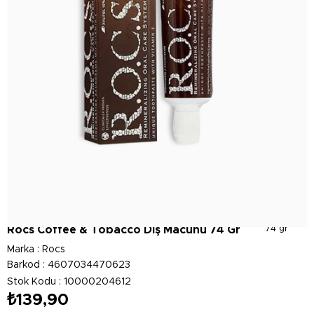
Rocs Coffee & Tobacco Diş Macunu 74 Gr
74 gr
Marka
:
Rocs
Barkod
:
4607034470623
Stok Kodu
10000204612
₺139,90