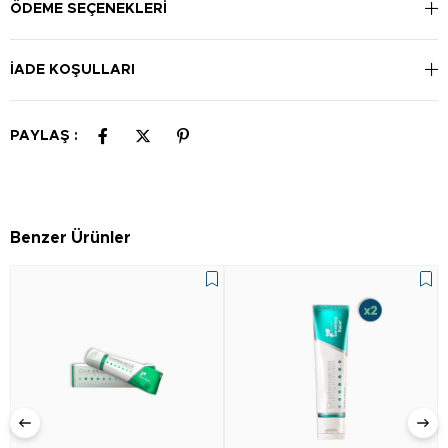
kez kullanılması tavsiye edilir.
ÖDEME SEÇENEKLERI
İADE KOŞULLARI
PAYLAŞ :
Benzer Ürünler