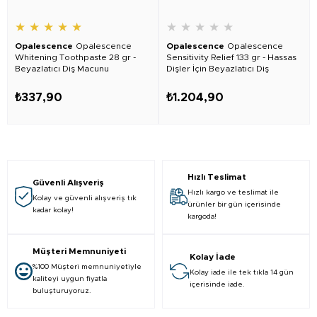
★
★
★
★
★
★
★
★
★
★
Opalescence
Opalescence
Opalescence
Opalescence
Whitening Toothpaste 28 gr -
Sensitivity Relief 133 gr - Hassas
Beyazlatıcı Diş Macunu
Dişler İçin Beyazlatıcı Diş
Macunu 2 Adet
₺337,90
₺1.204,90
Hızlı Teslimat
Güvenli Alışveriş
Hızlı kargo ve teslimat ile
Kolay ve güvenli alışveriş tık
ürünler bir gün içerisinde
kadar kolay!
kargoda!
Müşteri Memnuniyeti
Kolay İade
%100 Müşteri memnuniyetiyle
Kolay iade ile tek tıkla 14 gün
kaliteyi uygun fiyatla
içerisinde iade.
buluşturuyoruz.