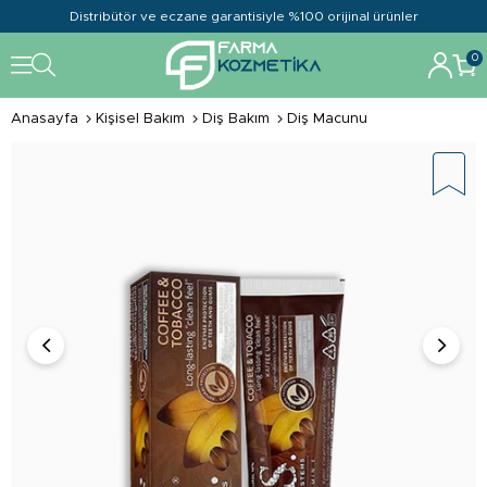
Distribütör ve eczane garantisiyle %100 orijinal ürünler
0
Anasayfa
Kişisel Bakım
Diş Bakım
Diş Macunu