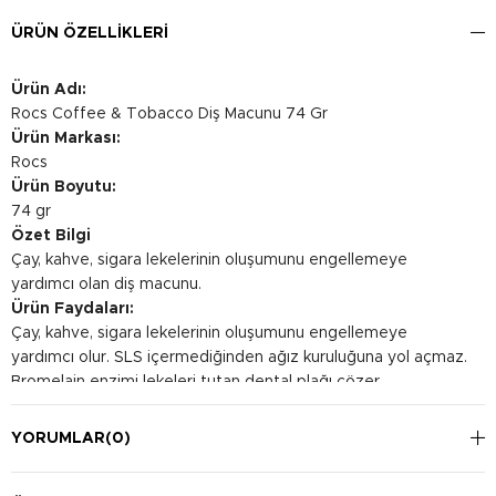
ÜRÜN ÖZELLIKLERI
Ürün Adı:
Rocs Coffee & Tobacco Diş Macunu 74 Gr
Ürün Markası:
Rocs
Ürün Boyutu:
74 gr
Özet Bilgi
Çay, kahve, sigara lekelerinin oluşumunu engellemeye
yardımcı olan diş macunu.
Ürün Faydaları:
Çay, kahve, sigara lekelerinin oluşumunu engellemeye
yardımcı olur. SLS içermediğinden ağız kuruluğuna yol açmaz.
Bromelain enzimi lekeleri tutan dental plağı çözer.
Kullanım Şekli:
Diş macununu fırçanıza bezelye büyüklüğünde sıkarak
YORUMLAR
(0)
dişlerinizi kısa ve nazik hareketlerle en az 2 dakika boyunca
fırçalayın. Ardından ağzınızı su ile çalkalayın. Günde en az iki