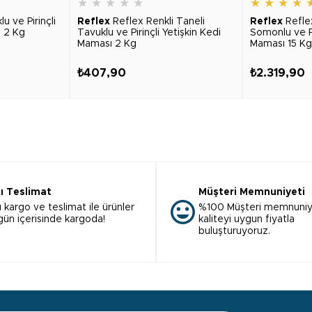
★
★
★
★
★
★
★
★
★
u ve Pirinçli
Reflex
Reflex Renkli Taneli
Reflex
Reflex
ı 2 Kg
Tavuklu ve Pirinçli Yetişkin Kedi
Somonlu ve Pi
Maması 2 Kg
Maması 15 Kg
₺407,90
₺2.319,90
lı Teslimat
Müşteri Memnuniyeti
ı kargo ve teslimat ile ürünler
%100 Müşteri memnuniy
 gün içerisinde kargoda!
kaliteyi uygun fiyatla
buluşturuyoruz.