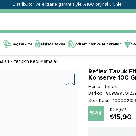
Distribütör ve eczane garantisiyle %100 orijinal ürünler
Kişisel Bakım
Vitaminler ve Mineraller
i
Saç Bakımı
Sa
aları
Yetişkin Kedi Mamaları
Reflex Tavuk Etl
Konserve 100 G
Marka
:
Reflex
Barkod
:
86989950123
Stok Kodu
10000203
₺28,62
44
₺15,90