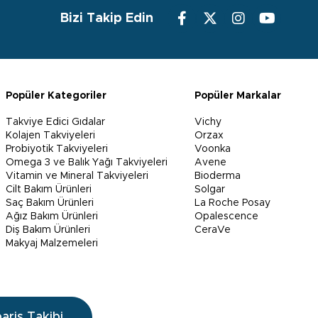
Bizi Takip Edin
Popüler Kategoriler
Popüler Markalar
Takviye Edici Gıdalar
Vichy
Kolajen Takviyeleri
Orzax
Probiyotik Takviyeleri
Voonka
Omega 3 ve Balık Yağı Takviyeleri
Avene
Vitamin ve Mineral Takviyeleri
Bioderma
Cilt Bakım Ürünleri
Solgar
Saç Bakım Ürünleri
La Roche Posay
Ağız Bakım Ürünleri
Opalescence
Diş Bakım Ürünleri
CeraVe
Makyaj Malzemeleri
pariş Takibi