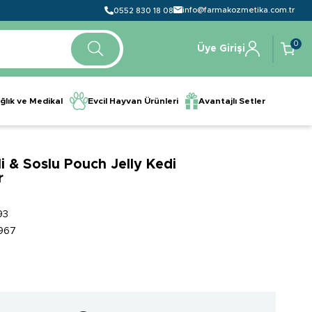
info@farmakozmetika.com.tr
0552 830 18 08
0
Üye Girişi
ğlık ve Medikal
Evcil Hayvan Ürünleri
Avantajlı Setler
i & Soslu Pouch Jelly Kedi
r
93
967