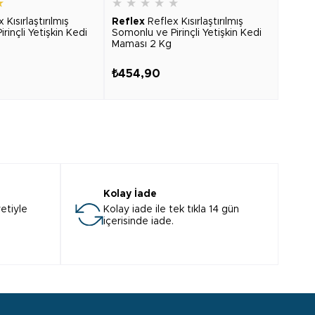
★
★
★
★
★
★
★
★
 Kısırlaştırılmış
Reflex
Reflex Kısırlaştırılmış
Spec
rinçli Yetişkin Kedi
Somonlu ve Pirinçli Yetişkin Kedi
Somonl
Maması 2 Kg
Yetiş
₺454,90
₺2.9
Kolay İade
etiyle
Kolay iade ile tek tıkla 14 gün
içerisinde iade.