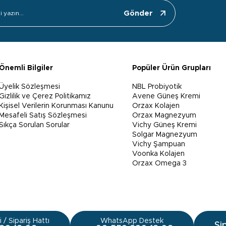
Gönder
Önemli Bilgiler
Popüler Ürün Grupları
Üyelik Sözleşmesi
NBL Probiyotik
Gizlilik ve Çerez Politikamız
Avene Güneş Kremi
Kişisel Verilerin Korunması Kanunu
Orzax Kolajen
Mesafeli Satış Sözleşmesi
Orzax Magnezyum
Sıkça Sorulan Sorular
Vichy Güneş Kremi
Solgar Magnezyum
Vichy Şampuan
Voonka Kolajen
Orzax Omega 3
 / Sipariş Hattı
WhatsApp Destek
Si