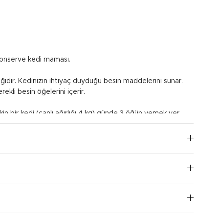
 konserve kedi maması.
ağıdır. Kedinizin ihtiyaç duyduğu besin maddelerini sunar.
rekli besin öğelerini içerir.
kin bir kedi (canlı ağırlığı 4 kg) günde 3 öğün yemek yer.
I