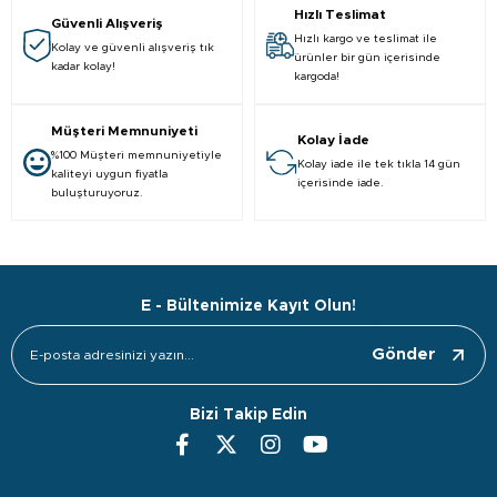
Hızlı Teslimat
Güvenli Alışveriş
Hızlı kargo ve teslimat ile
Kolay ve güvenli alışveriş tık
ürünler bir gün içerisinde
kadar kolay!
kargoda!
Müşteri Memnuniyeti
Kolay İade
%100 Müşteri memnuniyetiyle
Kolay iade ile tek tıkla 14 gün
kaliteyi uygun fiyatla
içerisinde iade.
buluşturuyoruz.
E - Bültenimize Kayıt Olun!
Gönder
Bizi Takip Edin