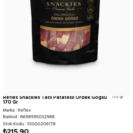
Reflex Snackies Tatlı Patatesli Ördek Gögsü
170 gr
170 Gr
Marka
:
Reflex
Barkod
:
8698995032988
Stok Kodu
10000206178
₺215,90