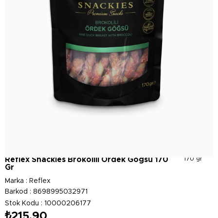
Reflex Snackies Brokolili Ördek Gögsü 170
170 gr
Gr
Marka
:
Reflex
Barkod
:
8698995032971
Stok Kodu
10000206177
₺215,90