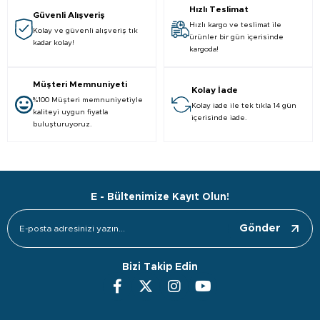
Hızlı Teslimat
Güvenli Alışveriş
Hızlı kargo ve teslimat ile
Kolay ve güvenli alışveriş tık
ürünler bir gün içerisinde
kadar kolay!
kargoda!
Müşteri Memnuniyeti
Kolay İade
%100 Müşteri memnuniyetiyle
Kolay iade ile tek tıkla 14 gün
kaliteyi uygun fiyatla
içerisinde iade.
buluşturuyoruz.
E - Bültenimize Kayıt Olun!
Gönder
Bizi Takip Edin