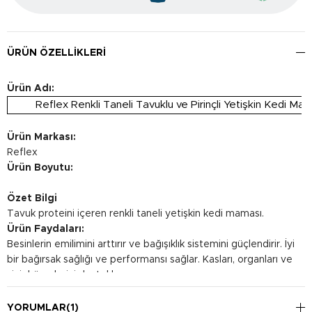
ÜRÜN ÖZELLIKLERI
Ürün Adı:
Reflex Renkli Taneli Tavuklu ve Pirinçli Yetişkin Kedi Ma
Ürün Markası:
Reflex
Ürün Boyutu:
Özet Bilgi
Tavuk proteini içeren renkli taneli yetişkin kedi maması.
Ürün Faydaları:
Besinlerin emilimini arttırır ve bağışıklık sistemini güçlendirir. İyi
bir bağırsak sağlığı ve performansı sağlar. Kasları, organları ve
sinir hücrelerini destekler.
Kullanım Şekli:
Kedinin ağırlığına bağlı olarak günlük kullanım miktarı
YORUMLAR
(1)