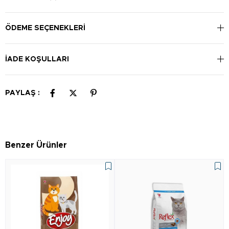
değişmektedir. 1-2 kg: 25-35 gr; 3-4 kg: 55-75 gr; 5-6 kg: 90-
110 gr; 7-8 kg: 130-145 gr
ÖDEME SEÇENEKLERI
İADE KOŞULLARI
PAYLAŞ :
Benzer Ürünler