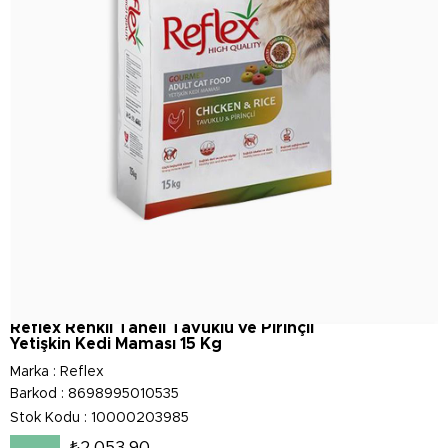
Reflex Renkli Taneli Tavuklu ve Pirinçli
Yetişkin Kedi Maması 15 Kg
Marka
:
Reflex
Barkod
:
8698995010535
Stok Kodu
10000203985
₺2.053,90