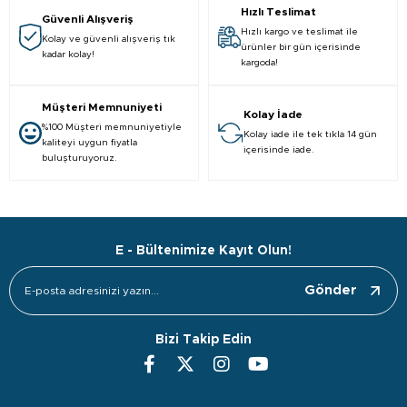
Hızlı Teslimat
Güvenli Alışveriş
Hızlı kargo ve teslimat ile
Kolay ve güvenli alışveriş tık
ürünler bir gün içerisinde
kadar kolay!
kargoda!
Müşteri Memnuniyeti
Kolay İade
%100 Müşteri memnuniyetiyle
Kolay iade ile tek tıkla 14 gün
kaliteyi uygun fiyatla
içerisinde iade.
buluşturuyoruz.
E - Bültenimize Kayıt Olun!
Gönder
Bizi Takip Edin