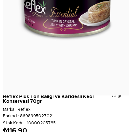
Reflex Plus Ton Balığı ve Karidesli Kedi
70 gr
Konservesi 70gr
Marka
:
Reflex
Barkod
:
8698995027021
Stok Kodu
10000205785
₺116,90