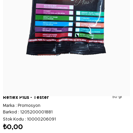
Reflex Plus - Tester
50 gr
Marka
:
Promosyon
Barkod
:
1205200001881
Stok Kodu
10000206091
₺0,00