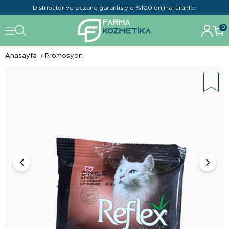
Distribütör ve eczane garantisiyle %100 orijinal ürünler
0
Anasayfa
Promosyon