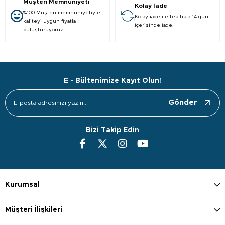
Müşteri Memnuniyeti
Kolay İade
%100 Müşteri memnuniyetiyle
Kolay iade ile tek tıkla 14 gün
kaliteyi uygun fiyatla
içerisinde iade.
buluşturuyoruz.
E - Bültenimize Kayıt Olun!
Gönder
Bizi Takip Edin
Kurumsal
Müşteri İlişkileri