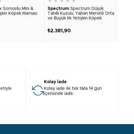
★
★
★
★
★
★
★
★
x Somonlu Mini &
Spectrum
Spectrum Düşük
Spec
tişkin Köpek Maması
Tahıllı Kuzulu, Yaban Mersinli Orta
Salm
ve Büyük Irk Yetişkin Köpek
Large
Maması 12kg
₺2.381,90
₺2.5
Kolay İade
etiyle
Kolay iade ile tek tıkla 14 gün
içerisinde iade.