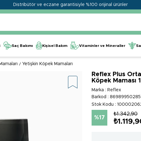
Distribütör ve eczane garantisiyle %100 orijinal ürünler
Kişisel Bakım
Vitaminler ve Mineraller
i
Saç Bakımı
Sa
Mamaları
Yetişkin Köpek Mamaları
Reflex Plus Orta
Köpek Maması 1
Marka
:
Reflex
Barkod
:
86989950285
Stok Kodu
10000206
₺1.342,90
17
₺1.119,