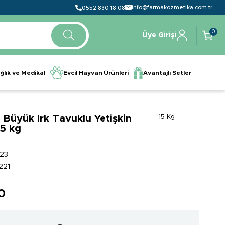
info@farmakozmetika.com.tr
0552 830 18 08
0
Üye Girişi
ğlık ve Medikal
Evcil Hayvan Ürünleri
Avantajlı Setler
 Büyük Irk Tavuklu Yetişkin
15 Kg
5 kg
23
221
90