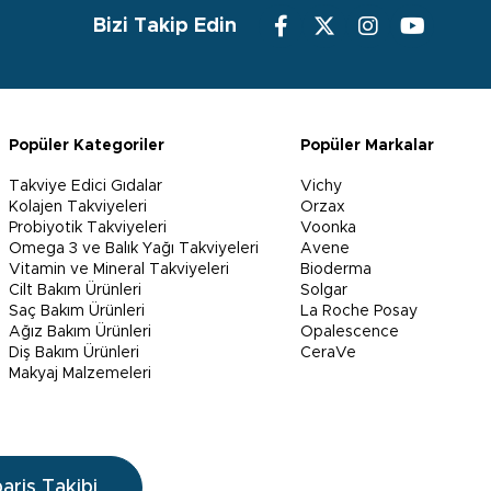
Bizi Takip Edin
Popüler Kategoriler
Popüler Markalar
Takviye Edici Gıdalar
Vichy
Kolajen Takviyeleri
Orzax
Probiyotik Takviyeleri
Voonka
Omega 3 ve Balık Yağı Takviyeleri
Avene
Vitamin ve Mineral Takviyeleri
Bioderma
Cilt Bakım Ürünleri
Solgar
Saç Bakım Ürünleri
La Roche Posay
Ağız Bakım Ürünleri
Opalescence
Diş Bakım Ürünleri
CeraVe
Makyaj Malzemeleri
pariş Takibi