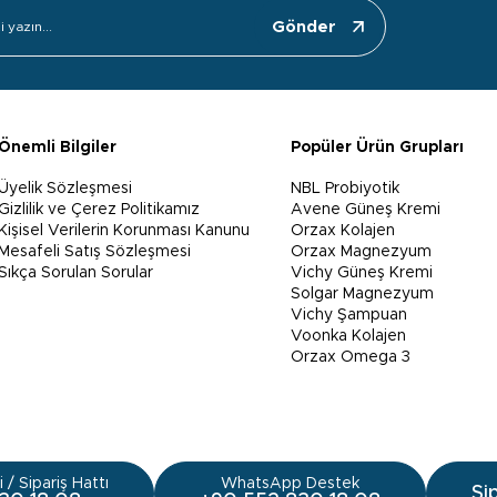
Gönder
Önemli Bilgiler
Popüler Ürün Grupları
Üyelik Sözleşmesi
NBL Probiyotik
Gizlilik ve Çerez Politikamız
Avene Güneş Kremi
Kişisel Verilerin Korunması Kanunu
Orzax Kolajen
Mesafeli Satış Sözleşmesi
Orzax Magnezyum
Sıkça Sorulan Sorular
Vichy Güneş Kremi
Solgar Magnezyum
Vichy Şampuan
Voonka Kolajen
Orzax Omega 3
 / Sipariş Hattı
WhatsApp Destek
Si