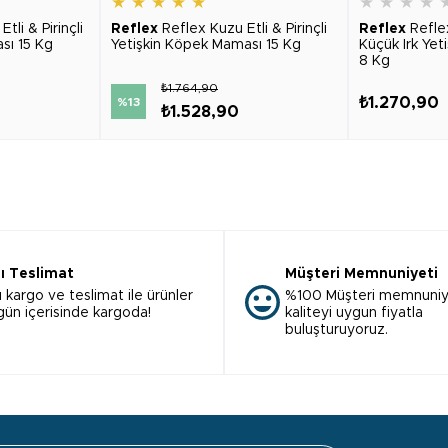
★
★
★
★
★
★
★
★
★
tli & Pirinçli
Reflex
Reflex Kuzu Etli & Pirinçli
Reflex
Refle
sı 15 Kg
Yetişkin Köpek Maması 15 Kg
Küçük Irk Ye
8 Kg
₺1.764,90
₺1.270,90
%13
₺1.528,90
lı Teslimat
Müşteri Memnuniyeti
ı kargo ve teslimat ile ürünler
%100 Müşteri memnuniy
 gün içerisinde kargoda!
kaliteyi uygun fiyatla
buluşturuyoruz.