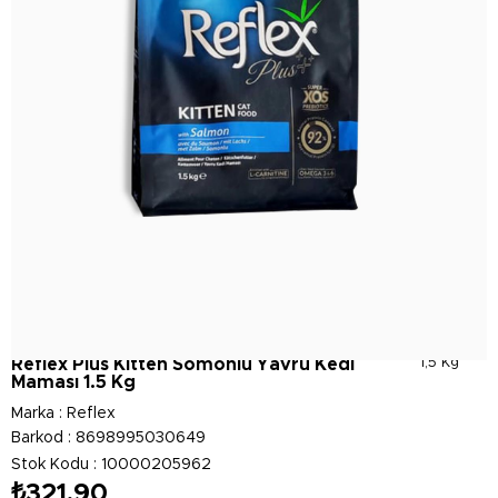
Reflex Plus Kitten Somonlu Yavru Kedi
1,5 Kg
Maması 1.5 Kg
Marka
:
Reflex
Barkod
:
8698995030649
Stok Kodu
10000205962
₺321,90