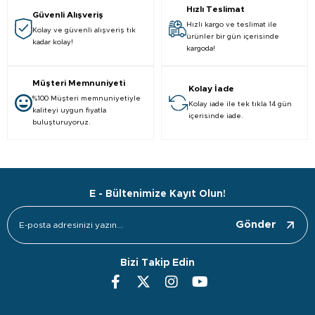
Hızlı Teslimat
Güvenli Alışveriş
Hızlı kargo ve teslimat ile
Kolay ve güvenli alışveriş tık
ürünler bir gün içerisinde
kadar kolay!
kargoda!
Müşteri Memnuniyeti
Kolay İade
%100 Müşteri memnuniyetiyle
Kolay iade ile tek tıkla 14 gün
kaliteyi uygun fiyatla
içerisinde iade.
buluşturuyoruz.
E - Bültenimize Kayıt Olun!
Gönder
Bizi Takip Edin