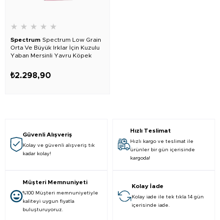
★
★
★
★
★
Spectrum
Spectrum Low Grain
Orta Ve Büyük Irklar İçin Kuzulu
Yaban Mersinli Yavru Köpek
Maması 12 Kg
₺2.298,90
Hızlı Teslimat
Güvenli Alışveriş
Hızlı kargo ve teslimat ile
Kolay ve güvenli alışveriş tık
ürünler bir gün içerisinde
kadar kolay!
kargoda!
Müşteri Memnuniyeti
Kolay İade
%100 Müşteri memnuniyetiyle
Kolay iade ile tek tıkla 14 gün
kaliteyi uygun fiyatla
içerisinde iade.
buluşturuyoruz.