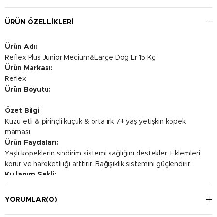
ÜRÜN ÖZELLIKLERI
Ürün Adı:
Reflex Plus Junior Medium&Large Dog Lr 15 Kg
Ürün Markası:
Reflex
Ürün Boyutu:
Özet Bilgi
Kuzu etli & pirinçli küçük & orta ırk 7+ yaş yetişkin köpek
maması.
Ürün Faydaları:
Yaşlı köpeklerin sindirim sistemi sağlığını destekler. Eklemleri
korur ve hareketliliği arttırır. Bağışıklık sistemini güçlendirir.
Kullanım Şekli:
Köpeğin ağırlığına bağlı olarak günlük kullanım miktarı
değişmektedir. Zayıf görünüşlü köpekler için; 2 kg: 58-64 g; 3
YORUMLAR
(0)
kg: 79-87 g; 4 kg: 98-108 g; 5 kg: 115-127 g; 6 kg: 132-146 g; 7