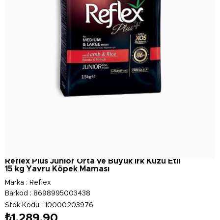
Reflex Plus Junior Orta ve Büyük Irk Kuzu Etli
15 kg Yavru Köpek Maması
Marka
:
Reflex
Barkod
:
8698995003438
Stok Kodu
10000203976
₺1.289,90