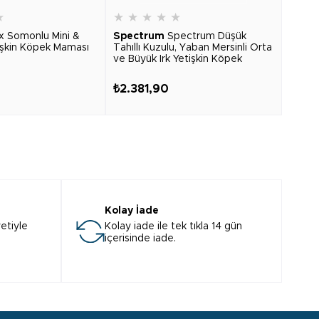
★
★
★
★
★
★
★
★
x Somonlu Mini &
Spectrum
Spectrum Düşük
Spec
tişkin Köpek Maması
Tahıllı Kuzulu, Yaban Mersinli Orta
Salm
ve Büyük Irk Yetişkin Köpek
Large
Maması 12kg
₺2.381,90
₺2.5
Kolay İade
etiyle
Kolay iade ile tek tıkla 14 gün
içerisinde iade.