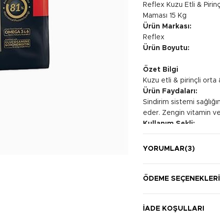
Reflex Kuzu Etli & Pirinç
Maması 15 Kg
Ürün Markası:
Reflex
Ürün Boyutu:
Özet Bilgi
Kuzu etli & pirinçli orta
Ürün Faydaları:
Sindirim sistemi sağlığı
eder. Zengin vitamin ve 
Kullanım Şekli:
Köpeğin ağırlığına bağlı
görünüşlü köpekler için
YORUMLAR
(3)
25 kg: 390-431 g; 30 kg
606-670 g Normal görünü
20 kg: 288-318 g; 25 kg
ÖDEME SEÇENEKLER
484-535 g; 45 kg: 528-58
kg: 202-223 g; 20 kg: 
İADE KOŞULLARI
380-421 g; 40 kg: 421-