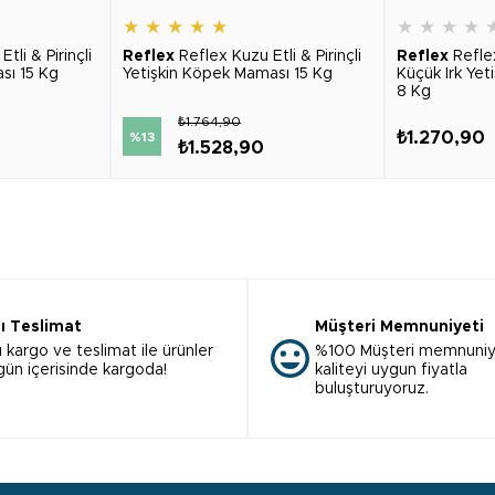
★
★
★
★
★
★
★
★
★
tli & Pirinçli
Reflex
Reflex Kuzu Etli & Pirinçli
Reflex
Refle
sı 15 Kg
Yetişkin Köpek Maması 15 Kg
Küçük Irk Ye
8 Kg
₺1.764,90
₺1.270,90
%13
₺1.528,90
lı Teslimat
Müşteri Memnuniyeti
ı kargo ve teslimat ile ürünler
%100 Müşteri memnuniy
 gün içerisinde kargoda!
kaliteyi uygun fiyatla
buluşturuyoruz.