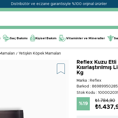
Distribütör ve eczane garantisiyle %100 orijinal ürünler
Kişisel Bakım
Vitaminler ve Mineraller
i
Saç Bakımı
Sa
Mamaları
Yetişkin Köpek Mamaları
Reflex Kuzu Etli
Kısırlaştırılmış
Kg
Marka
:
Reflex
Barkod
:
86989950285
Stok Kodu
10000203
₺1.784,90
19
₺1.437,