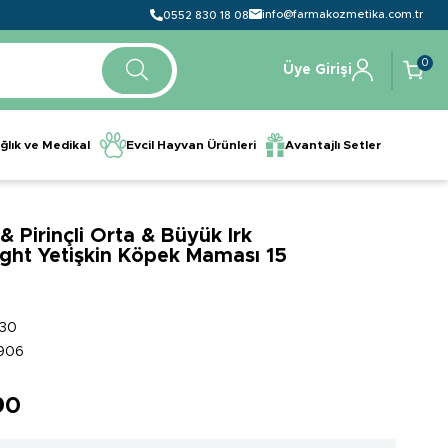
info@farmakozmetika.com.tr
0552 830 18 08
0
Üye Girişi
ğlık ve Medikal
Evcil Hayvan Ürünleri
Avantajlı Setler
 & Pirinçli Orta & Büyük Irk
 Light Yetişkin Köpek Maması 15
30
906
90