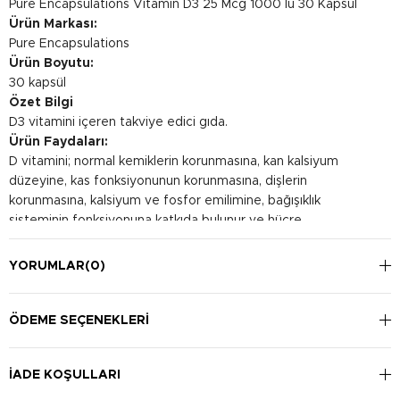
Pure Encapsulations Vitamin D3 25 Mcg 1000 Iu 30 Kapsül
Ürün Markası:
Pure Encapsulations
Ürün Boyutu:
30 kapsül
Özet Bilgi
D3 vitamini içeren takviye edici gıda.
Ürün Faydaları:
D vitamini; normal kemiklerin korunmasına, kan kalsiyum
düzeyine, kas fonksiyonunun korunmasına, dişlerin
korunmasına, kalsiyum ve fosfor emilimine, bağışıklık
sisteminin fonksiyonuna katkıda bulunur ve hücre
bölünmesinde görev alır.
Kullanım Şekli:
YORUMLAR
(0)
11 yaş ve üzerinde, öğünle birlikte 1 kapsül kullanılması tavsiye
edilir.
ÖDEME SEÇENEKLERI
İADE KOŞULLARI