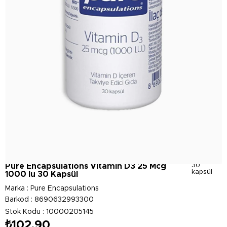
Pure Encapsulations Vitamin D3 25 Mcg
30
kapsül
1000 Iu 30 Kapsül
Marka
:
Pure Encapsulations
Barkod
:
8690632993300
Stok Kodu
10000205145
₺102,90