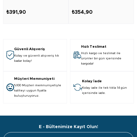
₺391,90
₺354,90
Hızlı Teslimat
Güvenli Alışveriş
Hızlı kargo ve teslimat ile
Kolay ve güvenli alışveriş tık
ürünler bir gün içerisinde
kadar kolay!
kargoda!
Müşteri Memnuniyeti
Kolay İade
%100 Müşteri memnuniyetiyle
Kolay iade ile tek tıkla 14 gün
kaliteyi uygun fiyatla
içerisinde iade.
buluşturuyoruz.
E - Bültenimize Kayıt Olun!