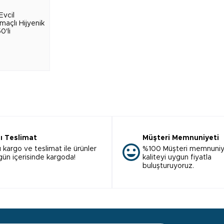
Evcil
maçlı Hijyenik
0'li
lı Teslimat
Müşteri Memnuniyeti
ı kargo ve teslimat ile ürünler
%100 Müşteri memnuniy
 gün içerisinde kargoda!
kaliteyi uygun fiyatla
buluşturuyoruz.