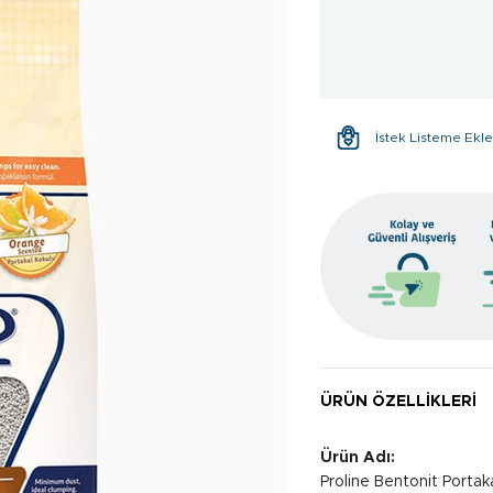
İstek Listeme Ekl
ÜRÜN ÖZELLIKLERI
Ürün Adı:
Proline Bentonit Portak