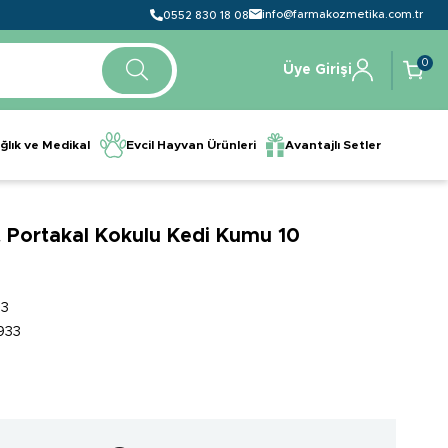
info@farmakozmetika.com.tr
0552 830 18 08
0
Üye Girişi
ğlık ve Medikal
Evcil Hayvan Ürünleri
Avantajlı Setler
t Portakal Kokulu Kedi Kumu 10
93
933