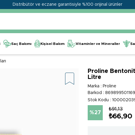
Distribütör ve eczane garantisiyle %100 orijinal ürünler
Kişisel Bakım
Vitaminler ve Mineraller
i
Saç Bakımı
Sa
arı
Proline Bentoni
Litre
Marka
:
Proline
Barkod
:
86989950116
Stok Kodu
10000203
₺91,13
27
₺66,90