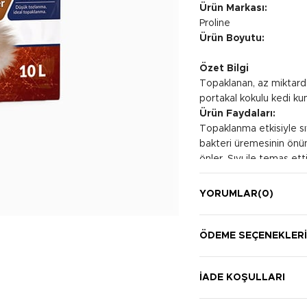
Ürün Markası:
Proline
Ürün Boyutu:
Özet Bilgi
Topaklanan, az miktarda
portakal kokulu kedi ku
Ürün Faydaları:
Topaklanma etkisiyle sı
bakteri üremesinin önü
önler. Sıvı ile temas et
Kullanım Şekli:
Kedinin tuvalet kabını 
YORUMLAR
(0)
doldurun. Düzenli olarak
alarak tuvalet kabının 
ÖDEME SEÇENEKLER
İADE KOŞULLARI