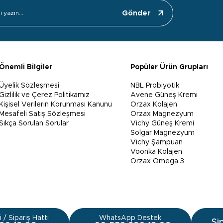
Gönder
Önemli Bilgiler
Popüler Ürün Grupları
Üyelik Sözleşmesi
NBL Probiyotik
Gizlilik ve Çerez Politikamız
Avene Güneş Kremi
Kişisel Verilerin Korunması Kanunu
Orzax Kolajen
Mesafeli Satış Sözleşmesi
Orzax Magnezyum
Sıkça Sorulan Sorular
Vichy Güneş Kremi
Solgar Magnezyum
Vichy Şampuan
Voonka Kolajen
Orzax Omega 3
 / Sipariş Hattı
WhatsApp Destek
Si