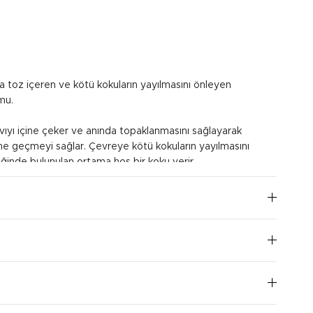
 toz içeren ve kötü kokuların yayılmasını önleyen
mu.
vıyı içine çeker ve anında topaklanmasını sağlayarak
ne geçmeyi sağlar. Çevreye kötü kokuların yayılmasını
tiğinde bulunulan ortama hoş bir koku verir.
yaklaşık 7 cm yüksekliğe ulaşana kadar kedi kumu ile
 kedi kumu kabındaki katı atıkları bir kürek yardımıyla
temiz kalmasına özen gösterin.
I