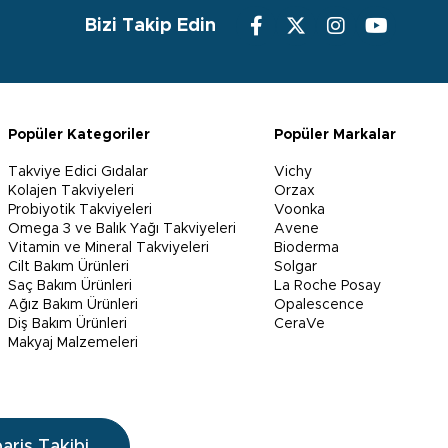
Bizi Takip Edin
Popüler Kategoriler
Popüler Markalar
Takviye Edici Gıdalar
Vichy
Kolajen Takviyeleri
Orzax
Probiyotik Takviyeleri
Voonka
Omega 3 ve Balık Yağı Takviyeleri
Avene
Vitamin ve Mineral Takviyeleri
Bioderma
Cilt Bakım Ürünleri
Solgar
Saç Bakım Ürünleri
La Roche Posay
Ağız Bakım Ürünleri
Opalescence
Diş Bakım Ürünleri
CeraVe
Makyaj Malzemeleri
pariş Takibi