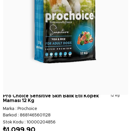
Pro Choice Sensitive Skin Balık Etli Köpek
12 kg
Maması 12 Kg
Marka
:
Prochoice
Barkod
:
8681465601128
Stok Kodu
10000204856
₺1.099,90