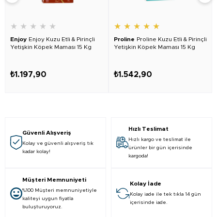
★
★
★
★
★
★
★
★
★
★
Enjoy
Enjoy Kuzu Etli & Pirinçli
Proline
Proline Kuzu Etli & Pirinçli
Yetişkin Köpek Maması 15 Kg
Yetişkin Köpek Maması 15 Kg
₺1.197,90
₺1.542,90
Hızlı Teslimat
Güvenli Alışveriş
Hızlı kargo ve teslimat ile
Kolay ve güvenli alışveriş tık
ürünler bir gün içerisinde
kadar kolay!
kargoda!
Müşteri Memnuniyeti
Kolay İade
%100 Müşteri memnuniyetiyle
Kolay iade ile tek tıkla 14 gün
kaliteyi uygun fiyatla
içerisinde iade.
buluşturuyoruz.