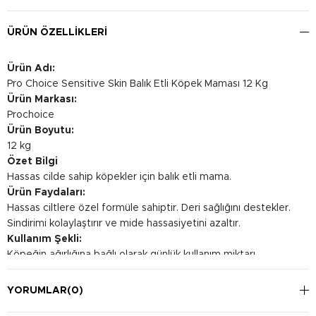
ÜRÜN ÖZELLIKLERI
Ürün Adı:
Pro Choice Sensitive Skin Balık Etli Köpek Maması 12 Kg
Ürün Markası:
Prochoice
Ürün Boyutu:
12 kg
Özet Bilgi
Hassas cilde sahip köpekler için balık etli mama.
Ürün Faydaları:
Hassas ciltlere özel formüle sahiptir. Deri sağlığını destekler.
Sindirimi kolaylaştırır ve mide hassasiyetini azaltır.
Kullanım Şekli:
Köpeğin ağırlığına bağlı olarak günlük kullanım miktarı
değişmektedir. 2 - 5kg: 49-98 g 5 - 10kg: 98-165 g 10 - 20kg:
165-278 g 20 - 30kg: 278-376 g 30 - 40kg: 376-467 g 40 -
YORUMLAR
(0)
50kg: 467-552 g 50 - 60kg: 552-633 g 60 - 80kg: 633-785 g