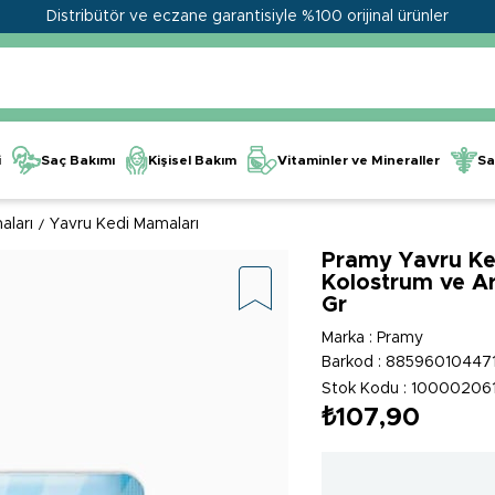
Distribütör ve eczane garantisiyle %100 orijinal ürünler
Kişisel Bakım
Vitaminler ve Mineraller
i
Saç Bakımı
Sa
aları
Yavru Kedi Mamaları
Pramy Yavru Ked
Kolostrum ve Arı
Gr
Marka
:
Pramy
Barkod
:
88596010447
Stok Kodu
10000206
₺107,90