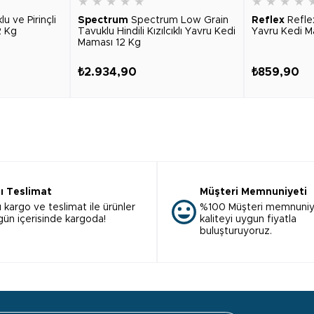
★
★
★
★
★
★
★
★
★
u ve Pirinçli
Spectrum
Spectrum Low Grain
Reflex
Refle
2 Kg
Tavuklu Hindili Kızılcıklı Yavru Kedi
Yavru Kedi M
Maması 12 Kg
₺2.934,90
₺859,90
lı Teslimat
Müşteri Memnuniyeti
ı kargo ve teslimat ile ürünler
%100 Müşteri memnuniy
 gün içerisinde kargoda!
kaliteyi uygun fiyatla
buluşturuyoruz.