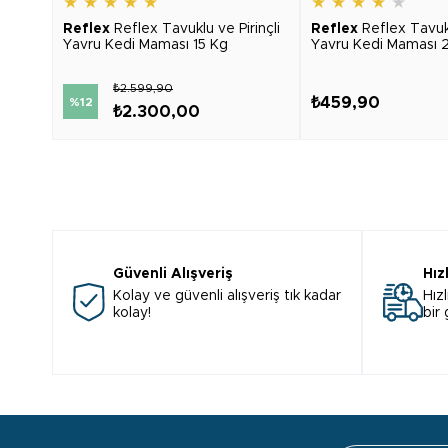
★
★
★
★
★
★
★
★
★
★
Reflex
Reflex Tavuklu ve Pirinçli
Reflex
Reflex Tavukl
Yavru Kedi Maması 15 Kg
Yavru Kedi Maması 
₺2.599,90
₺459,90
%12
₺2.300,00
Güvenli Alışveriş
Hız
Kolay ve güvenli alışveriş tık kadar
Hızl
kolay!
bir