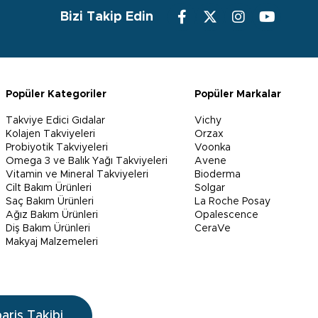
Bizi Takip Edin
Popüler Kategoriler
Popüler Markalar
Takviye Edici Gıdalar
Vichy
Kolajen Takviyeleri
Orzax
Probiyotik Takviyeleri
Voonka
Omega 3 ve Balık Yağı Takviyeleri
Avene
Vitamin ve Mineral Takviyeleri
Bioderma
Cilt Bakım Ürünleri
Solgar
Saç Bakım Ürünleri
La Roche Posay
Ağız Bakım Ürünleri
Opalescence
Diş Bakım Ürünleri
CeraVe
Makyaj Malzemeleri
pariş Takibi