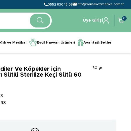
info@farmakozmetika.com.tr
0552 830 18 08
0
Üye Girişi
ğlık ve Medikal
Evcil Hayvan Ürünleri
Avantajlı Setler
iler Ve Köpekler için
60 gr
 Sütlü Sterilize Keçi Sütü 60
13
198