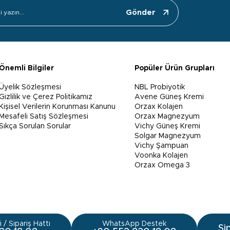
Gönder
Önemli Bilgiler
Popüler Ürün Grupları
Üyelik Sözleşmesi
NBL Probiyotik
Gizlilik ve Çerez Politikamız
Avene Güneş Kremi
Kişisel Verilerin Korunması Kanunu
Orzax Kolajen
Mesafeli Satış Sözleşmesi
Orzax Magnezyum
Sıkça Sorulan Sorular
Vichy Güneş Kremi
Solgar Magnezyum
Vichy Şampuan
Voonka Kolajen
Orzax Omega 3
 / Sipariş Hattı
WhatsApp Destek
Si