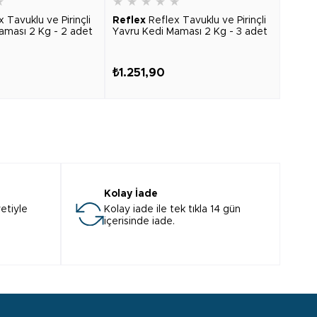
★
★
★
★
★
★
★
★
x Tavuklu ve Pirinçli
Reflex
Reflex Tavuklu ve Pirinçli
Refle
aması 2 Kg - 2 adet
Yavru Kedi Maması 2 Kg - 3 adet
Yavru
₺1.251,90
₺1.6
Kolay İade
etiyle
Kolay iade ile tek tıkla 14 gün
içerisinde iade.