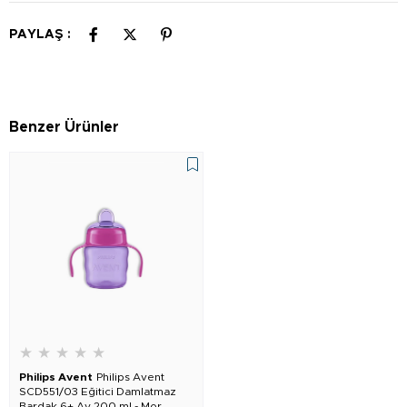
PAYLAŞ :
Benzer Ürünler
★
★
★
★
★
Philips Avent
Philips Avent
SCD551/03 Eğitici Damlatmaz
Bardak 6+ Ay 200 ml - Mor