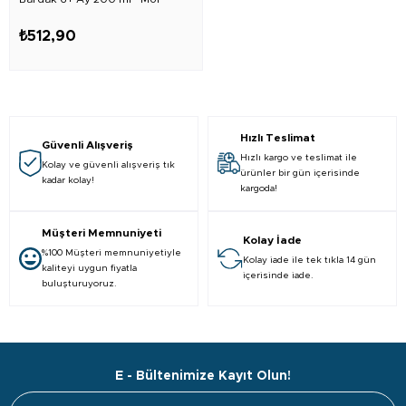
₺512,90
Hızlı Teslimat
Güvenli Alışveriş
Hızlı kargo ve teslimat ile
Kolay ve güvenli alışveriş tık
ürünler bir gün içerisinde
kadar kolay!
kargoda!
Müşteri Memnuniyeti
Kolay İade
%100 Müşteri memnuniyetiyle
Kolay iade ile tek tıkla 14 gün
kaliteyi uygun fiyatla
içerisinde iade.
buluşturuyoruz.
E - Bültenimize Kayıt Olun!