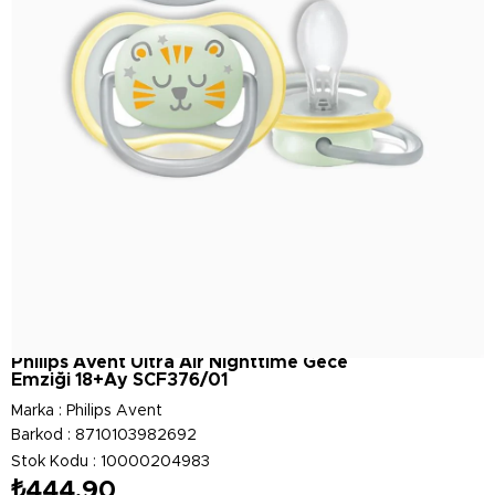
Philips Avent Ultra Air Nighttime Gece
Emziği 18+Ay SCF376/01
Marka
:
Philips Avent
Barkod
:
8710103982692
Stok Kodu
10000204983
₺444,90