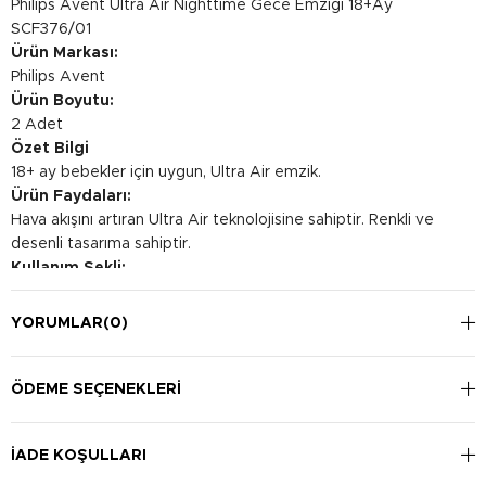
Philips Avent Ultra Air Nighttime Gece Emziği 18+Ay
SCF376/01
Ürün Markası:
Philips Avent
Ürün Boyutu:
2 Adet
Özet Bilgi
18+ ay bebekler için uygun, Ultra Air emzik.
Ürün Faydaları:
Hava akışını artıran Ultra Air teknolojisine sahiptir. Renkli ve
desenli tasarıma sahiptir.
Kullanım Şekli:
Bebeklerin emme alışkanlıklarına uygun olarak kullanılabilir.
Temizlik talimatlarına uygun şekilde temizlenmelidir.
YORUMLAR
(0)
ÖDEME SEÇENEKLERI
İADE KOŞULLARI