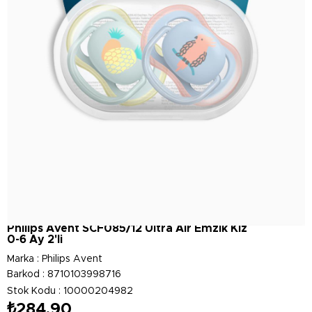
Philips Avent SCF085/12 Ultra Air Emzik Kız
0-6 Ay 2'li
Marka
:
Philips Avent
Barkod
:
8710103998716
Stok Kodu
10000204982
₺284,90