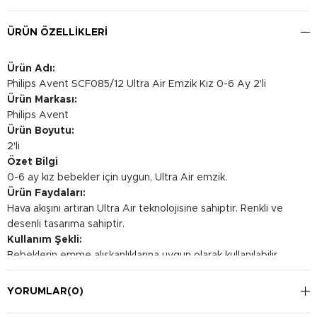
ÜRÜN ÖZELLIKLERI
Ürün Adı:
Philips Avent SCF085/12 Ultra Air Emzik Kız 0-6 Ay 2'li
Ürün Markası:
Philips Avent
Ürün Boyutu:
2'li
Özet Bilgi
0-6 ay kız bebekler için uygun, Ultra Air emzik.
Ürün Faydaları:
Hava akışını artıran Ultra Air teknolojisine sahiptir. Renkli ve
desenli tasarıma sahiptir.
Kullanım Şekli:
Bebeklerin emme alışkanlıklarına uygun olarak kullanılabilir.
Temizlik talimatlarına uygun şekilde temizlenmelidir.
YORUMLAR
(0)