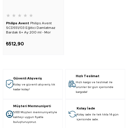
★
★
★
★
★
Philips Avent
Philips Avent
SCD551/03 Eğitici Damlatmaz
Bardak 6+ Ay 200 ml - Mor
₺512,90
Hızlı Teslimat
Güvenli Alışveriş
Hızlı kargo ve teslimat ile
Kolay ve güvenli alışveriş tık
ürünler bir gün içerisinde
kadar kolay!
kargoda!
Müşteri Memnuniyeti
Kolay İade
%100 Müşteri memnuniyetiyle
Kolay iade ile tek tıkla 14 gün
kaliteyi uygun fiyatla
içerisinde iade.
buluşturuyoruz.