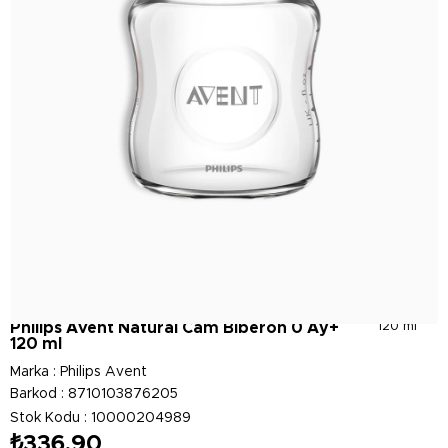
Philips Avent Natural Cam Biberon 0 Ay+
120 ml
120 ml
Marka
:
Philips Avent
Barkod
:
8710103876205
Stok Kodu
10000204989
₺336,90