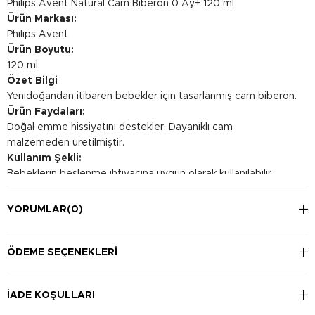
Philips Avent Natural Cam Biberon 0 Ay+ 120 ml
Ürün Markası:
Philips Avent
Ürün Boyutu:
120 ml
Özet Bilgi
Yenidoğandan itibaren bebekler için tasarlanmış cam biberon.
Ürün Faydaları:
Doğal emme hissiyatını destekler. Dayanıklı cam
malzemeden üretilmiştir.
Kullanım Şekli:
Bebeklerin beslenme ihtiyacına uygun olarak kullanılabilir.
Temizlik talimatlarına uygun şekilde temizlenmelidir.
YORUMLAR
(0)
ÖDEME SEÇENEKLERI
İADE KOŞULLARI