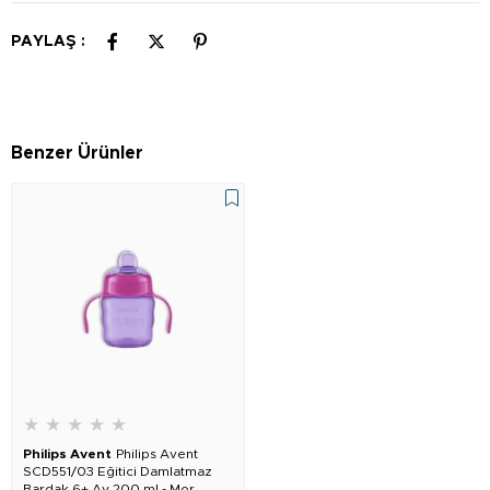
PAYLAŞ :
Benzer Ürünler
★
★
★
★
★
Philips Avent
Philips Avent
SCD551/03 Eğitici Damlatmaz
Bardak 6+ Ay 200 ml - Mor