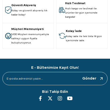
Hızlı Teslimat
Güvenli Alışveriş
Hızlı kargo ve teslimat ile
Kolay ve güvenli alışveriş tık
ürünler bir gün içerisinde
kadar kolay!
kargoda!
Müşteri Memnuniyeti
Kolay İade
%100 Müşteri memnuniyetiyle
Kolay iade ile tek tıkla 14 gün
kaliteyi uygun fiyatla
içerisinde iade.
buluşturuyoruz.
E - Bültenimize Kayıt Olun!
Gönder
Bizi Takip Edin