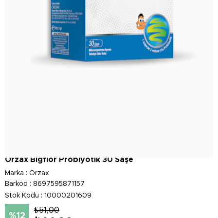
Orzax Bigflor Probiyotik 30 Saşe
Marka
:
Orzax
Barkod
:
8697595871157
Stok Kodu
10000201609
₺51,00
12