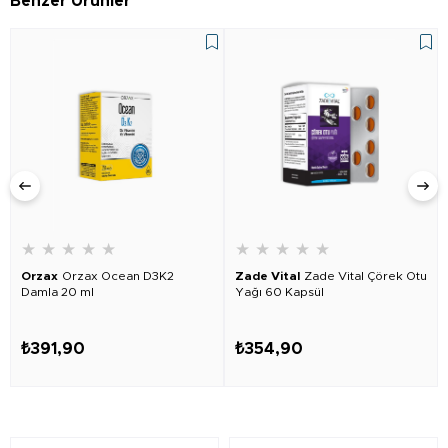
Benzer Ürünler
★
★
★
★
★
★
★
★
★
★
Orzax
Orzax Ocean D3K2
Zade Vital
Zade Vital Çörek Otu
Damla 20 ml
Yağı 60 Kapsül
₺391,90
₺354,90