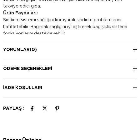
takviye edici gıda.
Ürün Faydaları:
Sindirim sistemi sağlığını koruyarak sindirim problemlerini
hafifletebilir. Bağırsak sağlığını iyileştirerek bağışıklık sistemi
fonksiyonlarını destekleyebilir.
Kullanım Şekli:
Tercihen yemekle birlikte günde bir saşe alınması önerilir.
YORUMLAR
(0)
ÖDEME SEÇENEKLERI
İADE KOŞULLARI
PAYLAŞ :