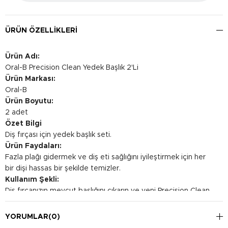
ÜRÜN ÖZELLIKLERI
Ürün Adı:
Oral-B Precision Clean Yedek Başlık 2'Li
Ürün Markası:
Oral-B
Ürün Boyutu:
2 adet
Özet Bilgi
Diş fırçası için yedek başlık seti.
Ürün Faydaları:
Fazla plağı gidermek ve diş eti sağlığını iyileştirmek için her
bir dişi hassas bir şekilde temizler.
Kullanım Şekli:
Diş fırçanızın mevcut başlığını çıkarın ve yeni Precision Clean
başlıklarını takın. Günde en az iki kez diş fırçalama işlemi için
kullanılabilir.
YORUMLAR
(0)