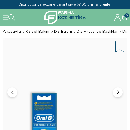
Distribütör ve eczane garantisiyle %100 orijinal ürünler
0
Anasayfa
Kişisel Bakım
Diş Bakım
Diş Fırçası ve Başlıklar
Diş 