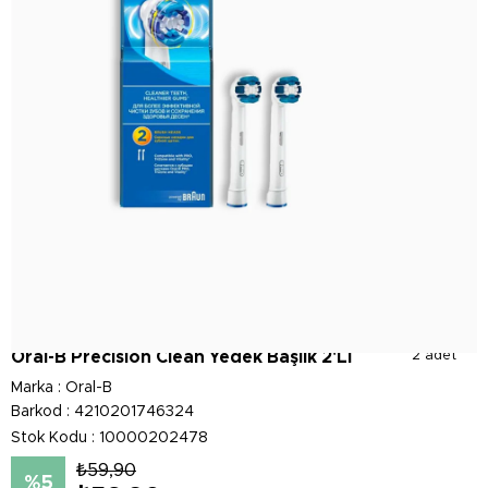
Oral-B Precision Clean Yedek Başlık 2'Li
2 adet
Marka
:
Oral-B
Barkod
:
4210201746324
Stok Kodu
10000202478
₺59,90
5