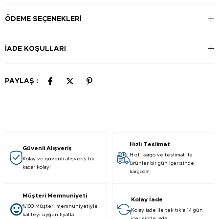
ÖDEME SEÇENEKLERI
İADE KOŞULLARI
PAYLAŞ :
Hızlı Teslimat
Güvenli Alışveriş
Hızlı kargo ve teslimat ile
Kolay ve güvenli alışveriş tık
ürünler bir gün içerisinde
kadar kolay!
kargoda!
Müşteri Memnuniyeti
Kolay İade
%100 Müşteri memnuniyetiyle
Kolay iade ile tek tıkla 14 gün
kaliteyi uygun fiyatla
içerisinde iade.