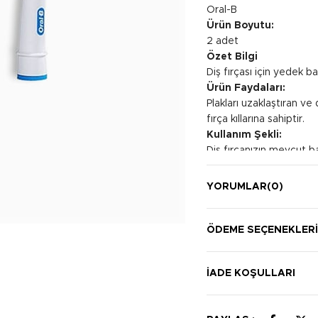
Oral-B
Ürün Boyutu:
2 adet
Özet Bilgi
Diş fırçası için yedek baş
Ürün Faydaları:
Plakları uzaklaştıran v
fırça kıllarına sahiptir.
Kullanım Şekli:
Diş fırçanızın mevcut baş
Günde en az iki kez diş f
YORUMLAR
(0)
ÖDEME SEÇENEKLER
İADE KOŞULLARI