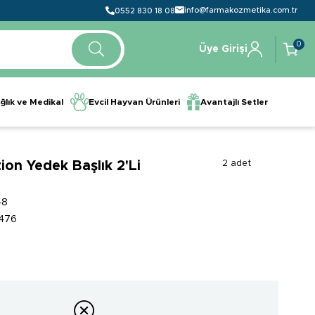
info@farmakozmetika.com.tr
0552 830 18 08
0
Üye Girişi
ğlık ve Medikal
Evcil Hayvan Ürünleri
Avantajlı Setler
ion Yedek Başlık 2'Li
2 adet
48
476