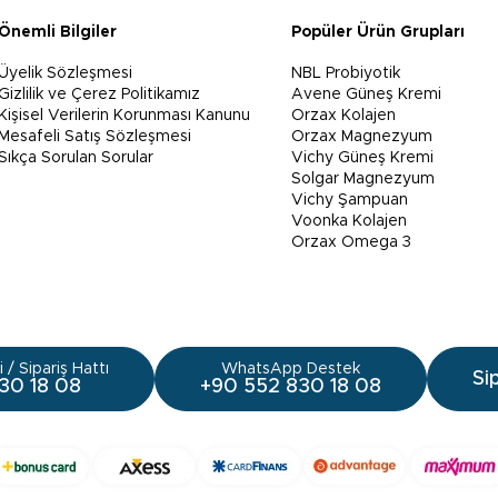
Önemli Bilgiler
Popüler Ürün Grupları
Üyelik Sözleşmesi
NBL Probiyotik
Gizlilik ve Çerez Politikamız
Avene Güneş Kremi
Kişisel Verilerin Korunması Kanunu
Orzax Kolajen
Mesafeli Satış Sözleşmesi
Orzax Magnezyum
Sıkça Sorulan Sorular
Vichy Güneş Kremi
Solgar Magnezyum
Vichy Şampuan
Voonka Kolajen
Orzax Omega 3
 / Sipariş Hattı
WhatsApp Destek
Si
30 18 08
+90 552 830 18 08