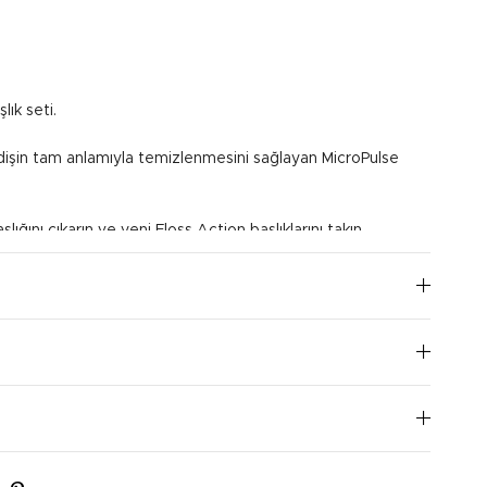
lık seti.
e dişin tam anlamıyla temizlenmesini sağlayan MicroPulse
lığını çıkarın ve yeni Floss Action başlıklarını takın.
ırçalama işlemi için kullanılabilir.
I