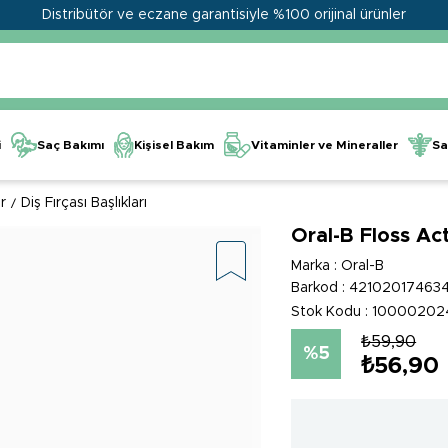
Distribütör ve eczane garantisiyle %100 orijinal ürünler
Kişisel Bakım
Vitaminler ve Mineraller
i
Saç Bakımı
Sa
r
Diş Fırçası Başlıkları
Oral-B Floss Act
Marka
:
Oral-B
Barkod
:
42102017463
Stok Kodu
10000202
₺59,90
5
₺56,90