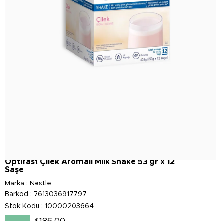
Optifast Çilek Aromalı Milk Shake 53 gr x 12
Saşe
Marka
:
Nestle
Barkod
:
7613036917797
Stok Kodu
10000203664
₺186,00