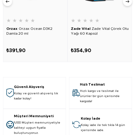
★
★
★
★
★
★
★
★
★
★
Orzax
Orzax Ocean D3K2
Zade Vital
Zade Vital Çörek Otu
Damla 20 ml
Yağı 60 Kapsül
₺391,90
₺354,90
Hızlı Teslimat
Güvenli Alışveriş
Hızlı kargo ve teslimat ile
Kolay ve güvenli alışveriş tık
ürünler bir gün içerisinde
kadar kolay!
kargoda!
Müşteri Memnuniyeti
Kolay İade
%100 Müşteri memnuniyetiyle
Kolay iade ile tek tıkla 14 gün
kaliteyi uygun fiyatla
içerisinde iade.
buluşturuyoruz.