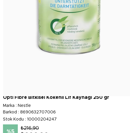
Opti Fibre Bitkisel Kökenli Lif Kaynağı 250 gr
Marka
:
Nestle
Barkod
:
8690632707006
Stok Kodu
10000204247
₺216,90
5