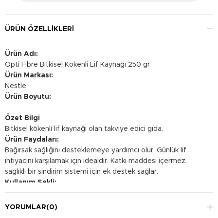
ÜRÜN ÖZELLIKLERI
Ürün Adı:
Opti Fibre Bitkisel Kökenli Lif Kaynağı 250 gr
Ürün Markası:
Nestle
Ürün Boyutu:
Özet Bilgi
Bitkisel kökenli lif kaynağı olan takviye edici gıda.
Ürün Faydaları:
Bağırsak sağlığını desteklemeye yardımcı olur. Günlük lif
ihtiyacını karşılamak için idealdir. Katkı maddesi içermez,
sağlıklı bir sindirim sistemi için ek destek sağlar.
Kullanım Şekli:
Günlük lif alımına destek olması için, bir ölçek (15 gr) Opti
Fibre'i 150 ml su veya meyve suyu ile karıştırın. İyice çalkalayın
YORUMLAR
(0)
ve hemen tüketin. Düzenli kullanım için ürünü kuru ve serin bir